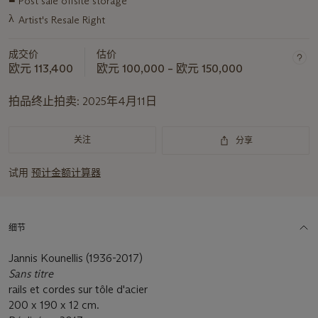
Post sale offsite storage
关
λ
于
Artist's Resale Right
此
拍
成交价
估价
欧元 113,400
欧元 100,000 – 欧元 150,000
品
重
拍品终止拍卖:
2025年4月11日
要
资
讯
关注
分享
试用
预计金额计算器
细节
Jannis Kounellis (1936-2017)
Sans titre
rails et cordes sur tôle d'acier
200 x 190 x 12 cm.