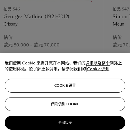
拍品 546
拍品 547
Georges Mathieu (1921-2012)
Simon 
Crissay
Meun
估价
估价
欧元 50,000 – 欧元 70,000
欧元 70,
成交价
成交价
我们使用 Cookie 来提升您在本网站、我们的通讯以及整个网路上
欧元 63,000
欧元 75,
的使用体验。欲了解更多资讯，请参阅我们的
Cookie 通知
关注
COOKIE 设置
仅限必要 COOKIE
上一页
下一
全部接受
查看全部