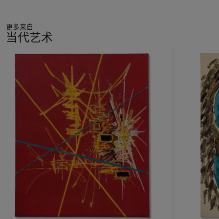
更多来自
当代艺术
11
中
的
第
1
个