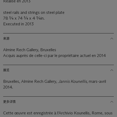
Réalisé en 2013
steel rails and strings on steel plate
78 ¾ x 74 ¾ x 4 ¾in.
Executed in 2013
来源
Almine Rech Gallery, Bruxelles
Acquis auprès de celle-ci par le propriétaire actuel en 2014
展览
Bruxelles, Almine Rech Gallery,
Jannis Kounellis
, mars-avril
2014.
更多详情
Cette œuvre est enregistrée à l'Archivio Kounellis, Rome, sous