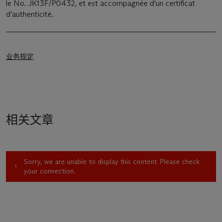
le No. JK13F/P0432, et est accompagnée d'un certificat
d'authenticité.
业务规定
相关文章
Sorry, we are unable to display this content. Please check
your connection.