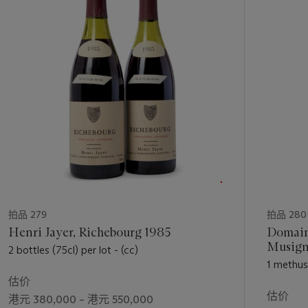
第
1
个
拍品 279
拍品 280
Henri Jayer, Richebourg 1985
Domain
Musigny
2 bottles (75cl) per lot - (cc)
1 methuse
估价
估价
港元 380,000 – 港元 550,000