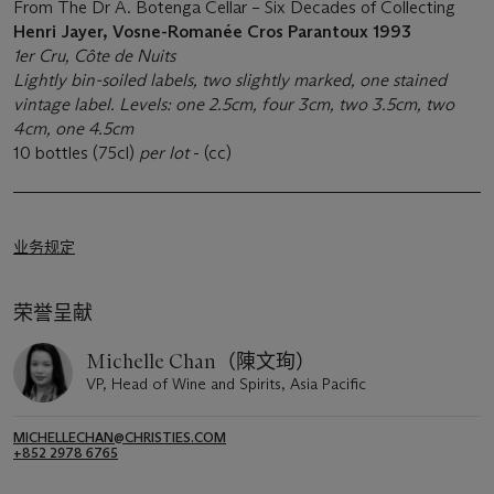
From The Dr A. Botenga Cellar – Six Decades of Collecting
Henri Jayer, Vosne-Romanée Cros Parantoux
1993
1er Cru, Côte de Nuits
Lightly bin-soiled labels, two slightly marked, one stained
vintage label. Levels: one 2.5cm, four 3cm, two 3.5cm, two
4cm, one 4.5cm
10 bottles (75cl)
per lot
- (cc)
业务规定
荣誉呈献
Michelle Chan（陳文珣）
VP, Head of Wine and Spirits, Asia Pacific
MICHELLECHAN@CHRISTIES.COM
+852 2978 6765