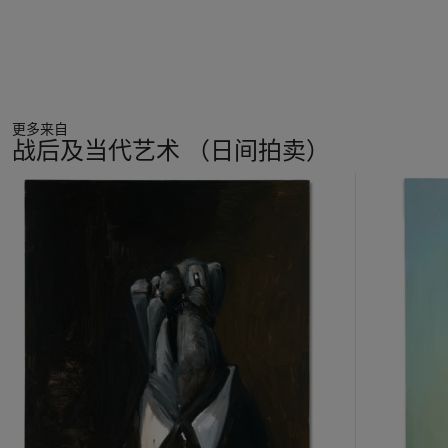
更多来自
战后及当代艺术 （日间拍卖）
11
中
的
第
1
个