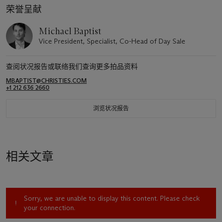
荣誉呈献
Michael Baptist
Vice President, Specialist, Co-Head of Day Sale
查阅状况报告或联络我们查询更多拍品资料
MBAPTIST@CHRISTIES.COM
+1 212 636 2660
浏览状况报告
相关文章
Sorry, we are unable to display this content. Please check
your connection.