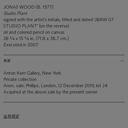
JONAS WOOD (B. 1977)
Studio Plant
signed with the artist's initials, titled and dated 'JBRW 07
STUDIO PLANT' (on the reverse)
oil and colored pencil on canvas
28 ¼ x 15 ¼ in. (71.8 x 38.7 cm.)
Executed in 2007.
来源
Anton Kern Gallery, New York
Private collection
Anon. sale; Phillips, London, 12 December 2019, lot 24
Acquired at the above sale by the present owner
业务规定