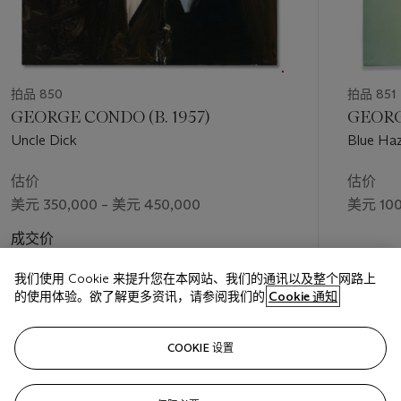
拍品 850
拍品 851
GEORGE CONDO (B. 1957)
GEORG
Uncle Dick
Blue Ha
估价
估价
美元 350,000 – 美元 450,000
美元 100
成交价
美元 441,000
我们使用 Cookie 来提升您在本网站、我们的通讯以及整个网路上
的使用体验。欲了解更多资讯，请参阅我们的
Cookie 通知
关注
COOKIE 设置