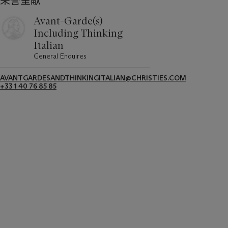
荣誉呈献
Avant-Garde(s)
Including Thinking
Italian
General Enquires
AVANTGARDESANDTHINKINGITALIAN@CHRISTIES.COM
+33 1 40 76 85 85