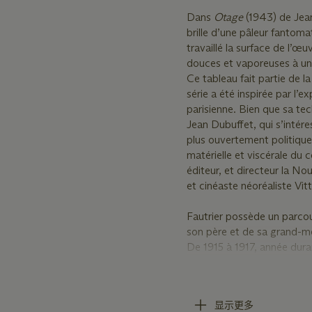
Dans
Otage
(1943) de Jea
brille d’une pâleur fantom
travaillé la surface de l’œu
douces et vaporeuses à un
Ce tableau fait partie de la
série a été inspirée par l’e
parisienne. Bien que sa tec
Jean Dubuffet, qui s’intére
plus ouvertement politique.
matérielle et viscérale du
éditeur, et directeur la No
et cinéaste néoréaliste Vitt
Fautrier possède un parcour
son père et de sa grand-m
De 1915 à 1917, année duran
étudie à la Slade School of
séjour à Londres, il est fas
l’atmosphère et de la lumi
显示更多
Réformé en 1920, Fautrier 