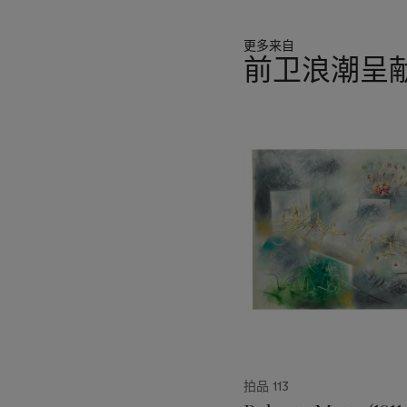
Fautrier has layered the w
vaporous stains to a haute 
更多来自
career-defining series of
O
前卫浪潮呈
experience while
living in
of his contemporary Jean 
11
was more political in spiri
中
present work insists on th
的
previously been owned by 
第
Nouvelle Revue Française
1
neorealist filmmaker Vittor
个
Fautrier took an unusual p
the deaths of his father
fourteen. From 1915 until 
Slade School of Fine Art u
time in London by the wor
richly felt in works like t
moderately successful salo
spent working as a ski ins
拍品 113
in 1940. Three years later,