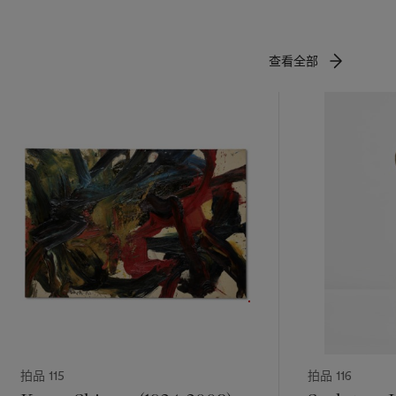
 from soft,
autrier’s
me
查看全部
paintings’
ier’s work
ion, the
e, having
ected the
nd
and after
ged
died at the
during his
ght can be
f as a
of which he
 the capital
拍品 115
拍品 116
by