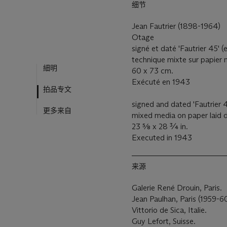
细节
Jean Fautrier (1898-1964)
Otage
signé et daté 'Fautrier 45' 
technique mixte sur papier m
細明
60 x 73 cm.
Exécuté en 1943
拍品专文
signed and dated 'Fautrier 4
更多来自
mixed media on paper laid
23 5⁄8 x 28 ¾ in.
Executed in 1943
来源
Galerie René Drouin, Paris.
Jean Paulhan, Paris (1959-6
Vittorio de Sica, Italie.
Guy Lefort, Suisse.