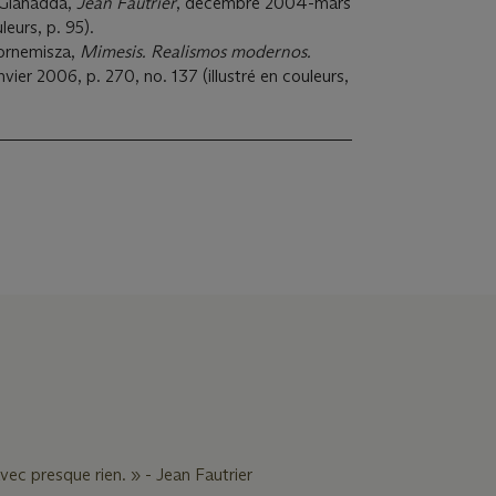
 Gianadda,
Jean Fautrier
, décembre 2004-mars
leurs, p. 95).
ornemisza,
Mimesis. Realismos modernos.
vier 2006, p. 270, no. 137 (illustré en couleurs,
vec presque rien. » - Jean Fautrier