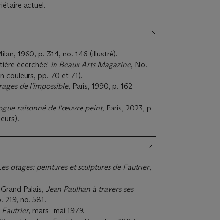
iétaire actuel.
Milan, 1960, p. 314, no. 146 (illustré).
atière écorchée'
in Beaux Arts Magazine
, No.
 en couleurs, pp. 70 et 71).
rages de l'impossible
, Paris, 1990, p. 162
logue raisonné de l'œuvre peint
, Paris, 2023, p.
leurs).
Les otages: peintures et sculptures de Fautrier
,
u Grand Palais,
Jean Paulhan à travers ses
 p. 219, no. 581.
,
Fautrier
, mars- mai 1979.