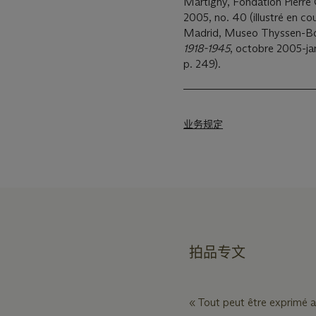
Martigny, Fondation Pierre
2005, no. 40 (illustré en cou
Madrid, Museo Thyssen-B
1918-1945
, octobre 2005-jan
p. 249).
业务规定
拍品专文
« Tout peut être exprimé a