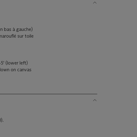
(en bas à gauche)
arouflé sur toile
5' (lower left)
 down on canvas
0).