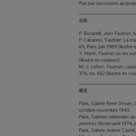
Puis par succession au propr
出版
P. Bucarelli,
Jean Fautrier
, 
P. Cabanne, 'Fautrier: La m
69, Paris, juin 1989 (illustré
Y. Peyré,
Fautrier ou les out
(illustré en couleurs).
M.-J. Lefort,
Fautrier: cata
376, no. 662 (illustré en cou
展览
Paris, Galerie René Drouin,
octobre-novembre 1945.
Paris, Galeries nationales d
peintres
, février-avril 1974,
Paris, Galerie Jeanne Castel