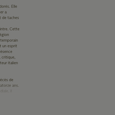
orés. Elle
er a
nt de taches
intre. Cette
région
ontemporain
t un esprit
présence
critique,
eur italien
 décès de
atorze ans.
iale, il
 Durant son
e
re.
 arrêter