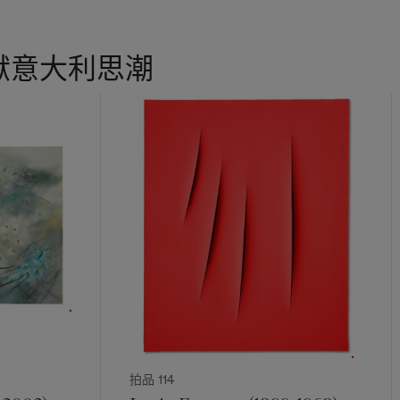
ork’s surface with oil paint and paper pasted onto canvas, building
pâte of textural, thickly encrusted pigment. The painting is from F
tages (Hostages)
(1943-1945), which were inspired by his warti
献意大利思潮
 hiding outside Paris. Although similar in technique to the ‘matter 
Dubuffet, who was interested in primal forms of expression, Fautr
t. Blooming, bruised and visceral even as it tends towards abstract
e material presence of the body. It bears extraordinary provenanc
Jean Paulhan—the prominent writer, critic and publisher who dir
—from whom it passed into the collection of noted Italian actor a
io de Sica.
ath for a French painter. Born in Paris in 1898, he moved to Engl
 and grandmother in 1908, and entered London’s Royal Academy a
1917—when he was called up to fight in the First World War—he stu
nder the post-Impressionist Walter Sickert. He became fascinated 
ks of J. M. W. Turner, whose mastery of cloud, atmosphere and li
he present. Discharged in 1920, Fautrier went on to establish himsel
n artist in Paris, but largely stopped painting in the 1930s, much 
tructor and managing a jazz bar in the French Alps. He returned to
拍品 114
 after a run-in with the secret police, he sought refuge in the near