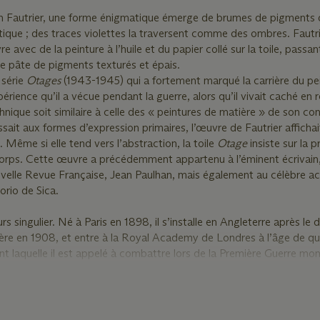
n Fautrier, une forme énigmatique émerge de brumes de pigments d
atique ; des traces violettes la traversent comme des ombres. Fautri
vre avec de la peinture à l’huile et du papier collé sur la toile, passa
e pâte de pigments texturés et épais.
 série
Otages
(1943-1945) qui a fortement marqué la carrière du pe
xpérience qu’il a vécue pendant la guerre, alors qu’il vivait caché en 
hnique soit similaire à celle des « peintures de matière » de son c
ssait aux formes d’expression primaires, l’œuvre de Fautrier affichai
 Même si elle tend vers l’abstraction, la toile
Otage
insiste sur la 
 corps. Cette œuvre a précédemment appartenu à l’éminent écrivain, 
uvelle Revue Française, Jean Paulhan, mais également au célèbre act
orio de Sica.
s singulier. Né à Paris en 1898, il s’installe en Angleterre après le
ère en 1908, et entre à la Royal Academy de Londres à l’âge de qu
t laquelle il est appelé à combattre lors de la Première Guerre mond
 Fine Art sous la direction du post-impressionniste Walter Sickert.
ciné par le travail de J. M. W. Turner, dont la maîtrise des nuages, d
ère s’inspireront durablement – et notamment dans la présente œuv
devient « artiste de salon » à Paris. Son succès modéré le conduit à