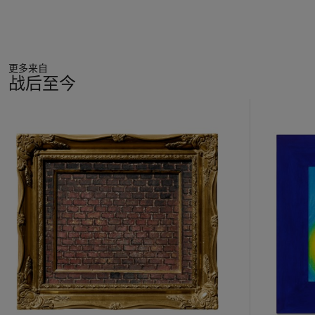
更多来自
战后至今
11
中
的
第
1
个