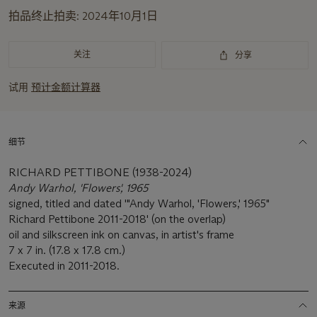
拍品终止拍卖:
2024年10月1日
关注
分享
试用
预计金额计算器
细节
RICHARD PETTIBONE (1938-2024)
Andy Warhol, 'Flowers', 1965
signed, titled and dated '"Andy Warhol, 'Flowers,' 1965"
Richard Pettibone 2011-2018' (on the overlap)
oil and silkscreen ink on canvas, in artist's frame
7 x 7 in. (17.8 x 17.8 cm.)
Executed in 2011-2018.
来源