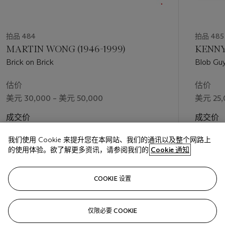
拍品 484
拍品 485
MARTIN WONG (1946-1999)
KENNY 
Brick on Brick
Blob Gu
估价
估价
美元 30,000 – 美元 50,000
美元 25,
成交价
成交价
美元 60,480
美元 44,
我们使用 Cookie 来提升您在本网站、我们的通讯以及整个网路上
的使用体验。欲了解更多资讯，请参阅我们的
Cookie 通知
关注
COOKIE 设置
仅限必要 COOKIE
上一页
下一