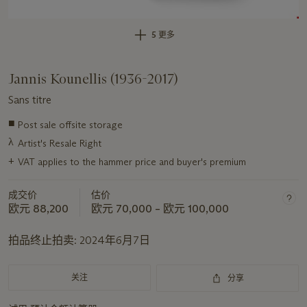
5 更多
Jannis Kounellis (1936-2017)
Sans titre
■
Post sale offsite storage
关
λ
于
Artist's Resale Right
此
+
VAT applies to the hammer price and buyer's premium
拍
品
成交价
估价
重
欧元 88,200
欧元 70,000 – 欧元 100,000
要
拍品终止拍卖:
2024年6月7日
资
讯
关注
分享