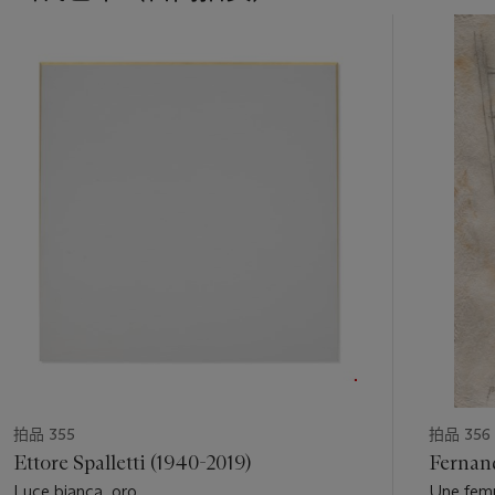
11
中
的
第
1
个
拍品 355
拍品 356
Ettore Spalletti (1940-2019)
Fernand
Luce bianca, oro
Une fem