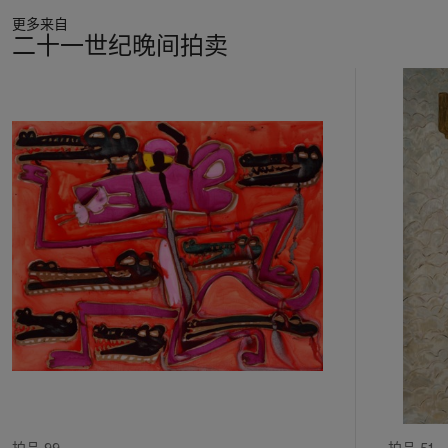
更多来自
二十一世纪晚间拍卖
11
中
的
第
1
个
拍品 99
拍品 51