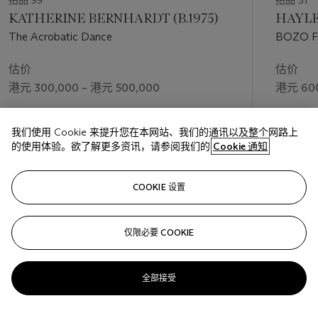
KATHERINE BERNHARDT (B.1975)
HAYLEY
The Acrobatic Dance
BOZO Fr
估价
估价
港元 300,000 – 港元 500,000
港元 600
成交价
成交价
我们使用 Cookie 来提升您在本网站、我们的通讯以及整个网路上
港元 756,000
港元 819
的使用体验。欲了解更多资讯，请参阅我们的
Cookie 通知
关注
COOKIE 设置
仅限必要 COOKIE
上一页
下一
全部接受
查看全部