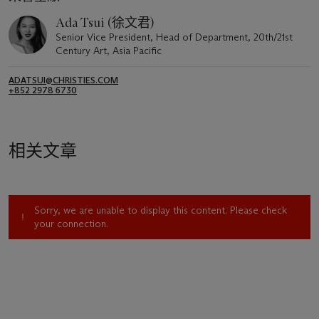
Ada Tsui (徐文君)
Senior Vice President, Head of Department, 20th/21st
Century Art, Asia Pacific
ADATSUI@CHRISTIES.COM
+852 2978 6730
相关文章
Sorry, we are unable to display this content. Please check
your connection.