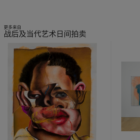
更多来自
战后及当代艺术日间拍卖
11
中
的
第
1
个