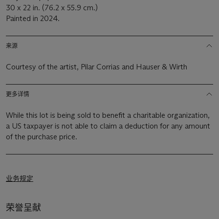
30 x 22 in. (76.2 x 55.9 cm.)
Painted in 2024.
来源
Courtesy of the artist, Pilar Corrias and Hauser & Wirth
更多详情
While this lot is being sold to benefit a charitable organization,
a US taxpayer is not able to claim a deduction for any amount
of the purchase price.
业务规定
荣誉呈献