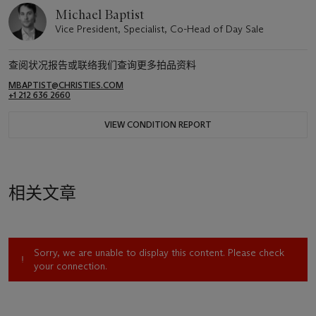
Michael Baptist
Vice President, Specialist, Co-Head of Day Sale
查阅状况报告或联络我们查询更多拍品资料
MBAPTIST@CHRISTIES.COM
+1 212 636 2660
VIEW CONDITION REPORT
相关文章
Sorry, we are unable to display this content. Please check
your connection.