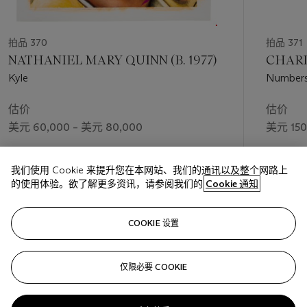
拍品 370
拍品 371
NATHANIEL MARY QUINN (B. 1977)
CHARLE
Kyle
Numbers
Trees (Se
估价
估价
美元 60,000 – 美元 80,000
美元 150
成交价
成交价
我们使用 Cookie 来提升您在本网站、我们的通讯以及整个网路上
美元 88,200
美元 277
的使用体验。欲了解更多资讯，请参阅我们的
Cookie 通知
关注
COOKIE 设置
仅限必要 COOKIE
上一页
下一