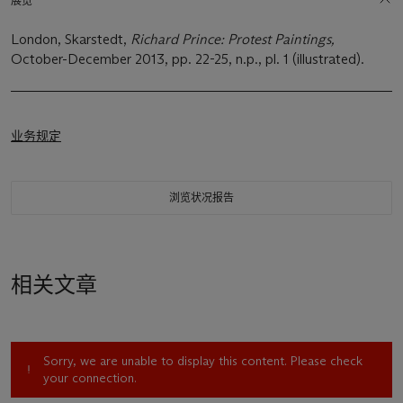
展览
London, Skarstedt,
Richard Prince: Protest Paintings,
October-December 2013, pp. 22-25, n.p., pl. 1 (illustrated).
业务规定
浏览状况报告
相关文章
Sorry, we are unable to display this content. Please check
your connection.