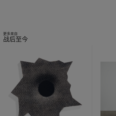
更多来自
战后至今
11
中
的
第
1
个