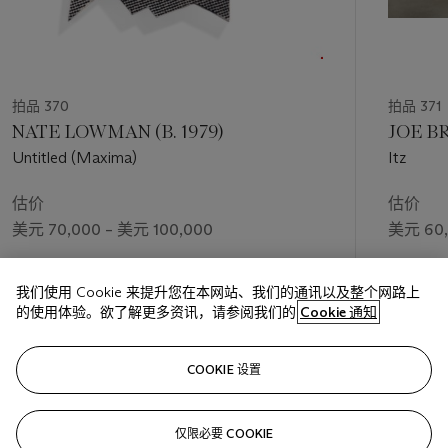
拍品 370
拍品 371
NATE LOWMAN (B. 1979)
JOE BR
Untitled (Maxima)
Itz
估价
估价
美元 70,000 – 美元 100,000
美元 60,
成交价
成交价
我们使用 Cookie 来提升您在本网站、我们的通讯以及整个网路上
美元 44,100
美元 69,
的使用体验。欲了解更多资讯，请参阅我们的
Cookie 通知
关注
COOKIE 设置
仅限必要 COOKIE
上一页
下一