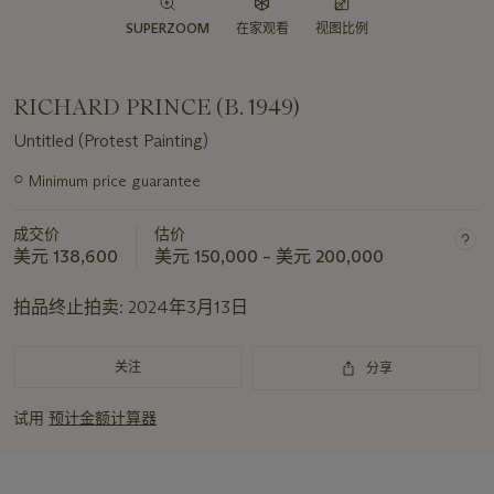
SUPERZOOM
在家观看
视图比例
RICHARD PRINCE (B. 1949)
Untitled (Protest Painting)
○
Minimum price guarantee
关
于
成交价
估价
此
美元 138,600
美元 150,000 – 美元 200,000
拍
品
拍品终止拍卖:
2024年3月13日
重
要
资
关注
分享
讯
试用
预计金额计算器