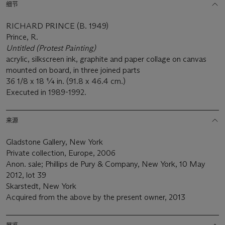
细节
RICHARD PRINCE (B. 1949)
Prince, R.
Untitled (Protest Painting)
acrylic, silkscreen ink, graphite and paper collage on canvas
mounted on board, in three joined parts
36 1/8 x 18 ¼ in. (91.8 x 46.4 cm.)
Executed in 1989-1992.
来源
Gladstone Gallery, New York
Private collection, Europe, 2006
Anon. sale; Phillips de Pury & Company, New York, 10 May
2012, lot 39
Skarstedt, New York
Acquired from the above by the present owner, 2013