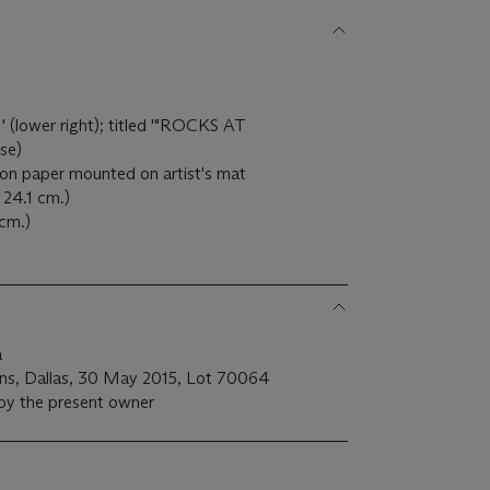
 (lower right); titled '"ROCKS AT
se)
 on paper mounted on artist's mat
x 24.1 cm.)
 cm.)
a
ons, Dallas, 30 May 2015, Lot 70064
 by the present owner