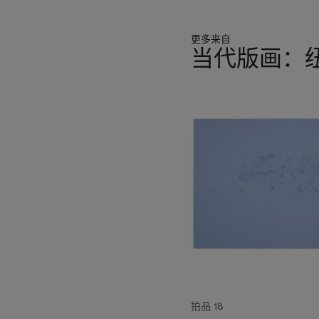
更多来自
当代版画：
11
中
的
第
1
个
拍品 18