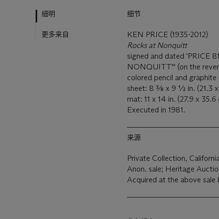
細明
细节
更多来自
KEN PRICE (1935-2012)
Rocks at Nonquitt
signed and dated 'PRICE 81'
NONQUITT"' (on the rever
colored pencil and graphite
sheet: 8 3⁄8 x 9 ½ in. (21.3 
mat: 11 x 14 in. (27.9 x 35.6
Executed in 1981.
来源
Private Collection, Californi
Anon. sale; Heritage Aucti
Acquired at the above sale