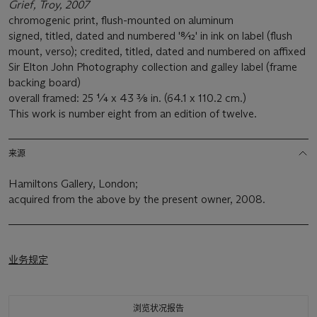
Grief, Troy, 2007
chromogenic print, flush-mounted on aluminum
signed, titled, dated and numbered '8⁄12' in ink on label (flush
mount, verso); credited, titled, dated and numbered on affixed
Sir Elton John Photography collection and galley label (frame
backing board)
overall framed: 25 ¼ x 43 3⁄8 in. (64.1 x 110.2 cm.)
This work is number eight from an edition of twelve.
来源
Hamiltons Gallery, London;
acquired from the above by the present owner, 2008.
业务规定
浏览状况报告