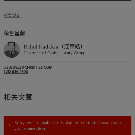
业务规定
荣誉呈献
Rahul Kadakia（江華皓）
Chairman of Global Luxury Group
USJEWELS@CHRISTIES.COM
1 212 636 2300
相关文章
Sorry, we are unable to display this content. Please check
your connection.