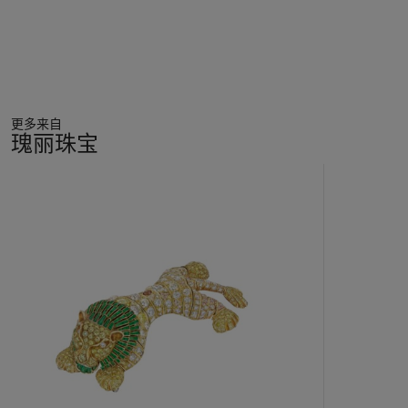
更多来自
瑰丽珠宝
23
中
的
第
1
个