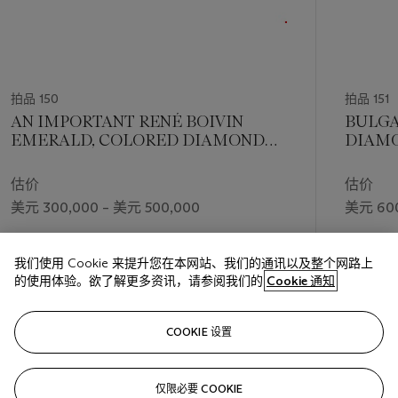
拍品 150
拍品 151
AN IMPORTANT RENÉ BOIVIN
BULGA
EMERALD, COLORED DIAMOND
DIAMO
AND DIAMOND 'RECLINING LION'
CLIP-BROOCH
估价
估价
美元 300,000 – 美元 500,000
美元 600
成交价
成交价
我们使用 Cookie 来提升您在本网站、我们的通讯以及整个网路上
美元 252,000
美元 756
的使用体验。欲了解更多资讯，请参阅我们的
Cookie 通知
关注
COOKIE 设置
仅限必要 COOKIE
上一页
下一