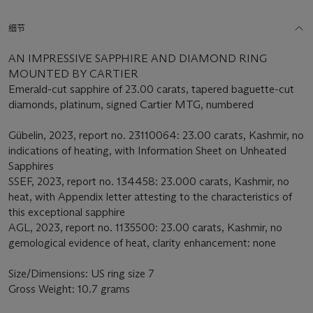
细节
AN IMPRESSIVE SAPPHIRE AND DIAMOND RING
MOUNTED BY CARTIER
Emerald-cut sapphire of 23.00 carats, tapered baguette-cut
diamonds, platinum, signed Cartier MTG, numbered
Gübelin, 2023, report no. 23110064: 23.00 carats, Kashmir, no
indications of heating, with Information Sheet on Unheated
Sapphires
SSEF, 2023, report no. 134458: 23.000 carats, Kashmir, no
heat, with Appendix letter attesting to the characteristics of
this exceptional sapphire
AGL, 2023, report no. 1135500: 23.00 carats, Kashmir, no
gemological evidence of heat, clarity enhancement: none
Size/Dimensions: US ring size 7
Gross Weight: 10.7 grams