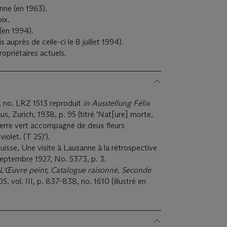
nne (en 1963).
oix.
(en 1994).
 auprès de celle-ci le 8 juillet 1994).
opriétaires actuels.
, no. LRZ 1513 reproduit
in
Ausstellung Félix
us, Zurich, 1938, p. 95 (titré 'Nat[ure] morte,
 verre vert accompagné de deux fleurs
olet. (T 25)').
Suisse, Une visite à Lausanne à la rétrospective
septembre 1927, No. 5373, p. 3.
, L'Œuvre peint, Catalogue raisonné, Seconde
5, vol. III, p. 837-838, no. 1610 (illustré en