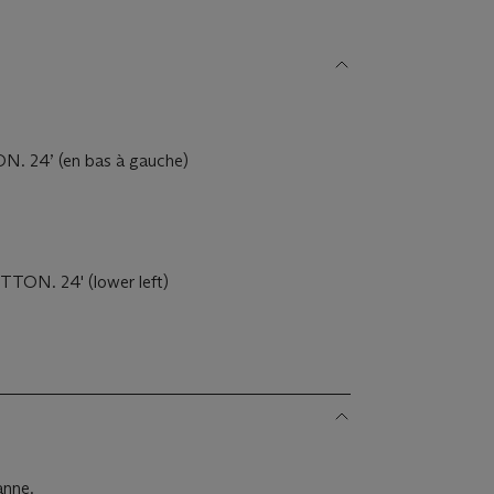
N. 24’ (en bas à gauche)
TTON. 24' (lower left)
anne.