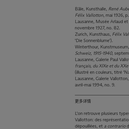
Bâle, Kunsthalle,
René Auber
Félix Vallotton
, mai 1926, p.
Lausanne, Musée Arlaud et 
novembre 1927, no. 82.
Zurich, Kunsthaus,
Félix Va
'Die Sonnenblume').
Winterthour, Kunstmuseum
Schweiz, 1915-1940
, septem
Lausanne, Galerie Paul Vall
français, du XIXe et du XXe 
(illustré en couleurs, titré 'N
Lausanne, Galerie Vallotton
avril-mai 1994, no. 9.
更多详情
L'on retrouve plusieurs type
Vallotton: des représentat
dépouillées, et
a
c
o
n
t
r
a
r
i
o
d