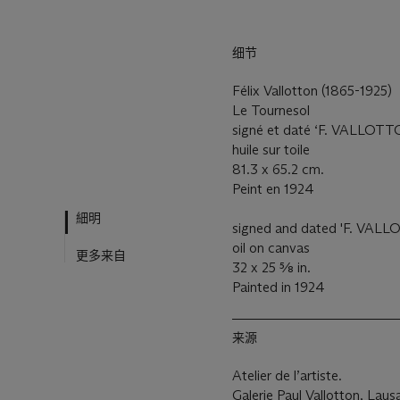
细节
Félix Vallotton (1865-1925)
Le Tournesol
signé et daté ‘F. VALLOTTO
huile sur toile
81.3 x 65.2 cm.
Peint en 1924
細明
signed and dated 'F. VALLO
oil on canvas
更多来自
32 x 25 5⁄8 in.
Painted in 1924
来源
Atelier de l’artiste.
Galerie Paul Vallotton, Laus