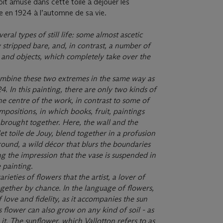
it amusé dans cette toile à déjouer les
 en 1924 à l’automne de sa vie.
eral types of still life: some almost ascetic
 stripped bare, and, in contrast, a number of
 and objects, which completely take over
the
mbine these two extremes in the same way as
24. In this painting, there are only two kinds of
the centre of the work, in contrast to some of
compositions, in which books,
fruit, paintings
brought together. Here, the wall and the
et toile de Jouy, blend together in a profusion
round, a wild décor that blurs the boundaries
g the impression that the vase is suspended in
 painting.
arieties of
ﬂ
owers that the artist, a lover of
ogether by chance. In the language of
ﬂ
owers,
f love and
ﬁ
delity, as it accompanies the sun
s
ﬂ
ower can also grow on any kind of soil - as
it. The sun
ﬂ
ower, which Vallotton refers to as