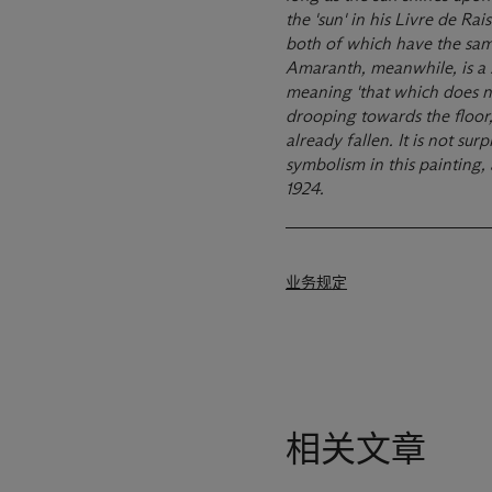
the 'sun' in his Livre de Rais
both of which have the same
Amaranth, meanwhile, is a 
meaning 'that which does n
drooping towards the
ﬂ
oor
already
fallen.
It
is
not
surp
symbolism
in
this
painting, 
1924.
业务规定
相关文章