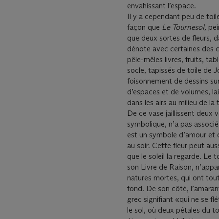
envahissant l’espace.
Il y a cependant peu de toi
façon que
Le Tournesol,
pei
que deux sortes de ﬂeurs, da
dénote avec certaines des c
pêle-mêles livres, fruits, tab
socle, tapissés de toile de 
foisonnement de dessins sur 
d’espaces et de volumes, la
dans les airs au milieu de la t
De ce vase jaillissent deux v
symbolique, n’a pas associé 
est un symbole d’amour et de
au soir. Cette ﬂeur peut au
que le soleil la regarde. Le
son Livre de Raison, n’appar
natures mortes, qui ont tout
fond. De son côté, l’amaran
grec signiﬁant «qui ne se ﬂé
le sol, où deux pétales du t