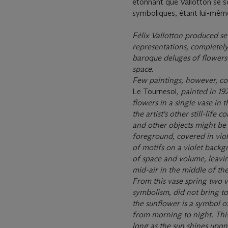
étonnant que Vallotton se so
symboliques, étant lui-même
Félix Vallotton produced sev
representations, completely
baroque deluges of
ﬂ
owers
space.
Few paintings, however, co
Le Tournesol
, painted in 19
ﬂ
owers in a single vase in 
the artist's other
still-life 
and other objects might
be 
foreground, covered in viol
of motifs on a violet backg
of space and volume, leavin
mid-air in the middle of the
From this vase spring two v
symbolism, did not bring t
the sun
ﬂ
ower is
a symbol o
from morning to night. Thi
long as the sun shines upon 