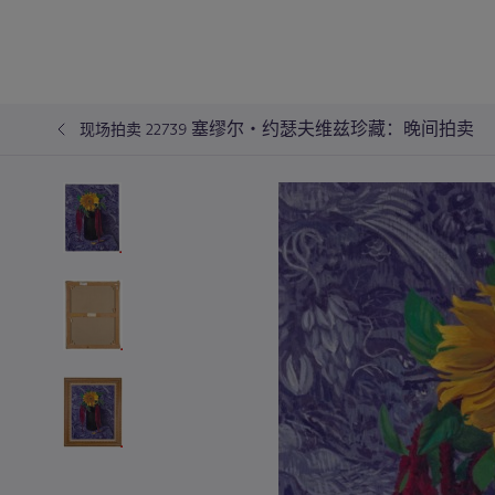
塞缪尔‧约瑟夫维兹珍藏：晚间拍卖
现场拍卖 22739