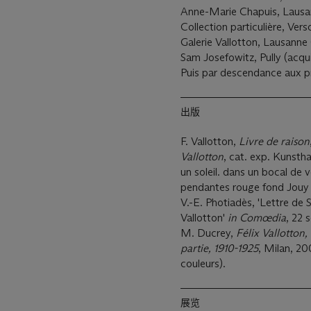
Anne-Marie Chapuis, Lausa
Collection particulière, Vers
Galerie Vallotton, Lausanne 
Sam Josefowitz, Pully (acquis
Puis par descendance aux pr
出版
F. Vallotton,
Livre de raison
Vallotton
, cat. exp. Kunstha
un soleil. dans un bocal de
pendantes rouge fond Jouy vi
V.-E. Photiadès, 'Lettre de 
Vallotton'
in Comœdia
, 22 
M. Ducrey,
Félix Vallotton
partie, 1910-1925
, Milan, 200
couleurs).
展览