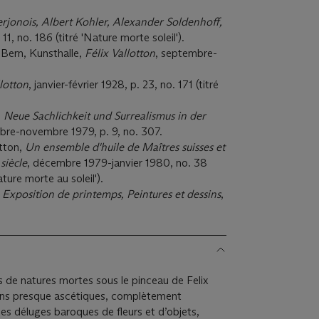
jonois, Albert Kohler, Alexander Soldenhoff,
 11, no. 186 (titré 'Nature morte soleil').
Bern, Kunsthalle,
Félix Vallotton
, septembre-
llotton
, janvier-février 1928, p. 23, no. 171 (titré
,
Neue Sachlichkeit und Surrealismus in der
bre-novembre 1979, p. 9, no. 307.
otton,
Un ensemble d'huile de
Maîtres suisses et
siècle
, décembre 1979-janvier 1980, no. 38
ature morte au soleil').
,
Exposition de printemps, Peintures et dessins
,
s de natures mortes sous le pinceau de Felix
ions presque ascétiques, complètement
es déluges baroques de ﬂeurs et d’objets,