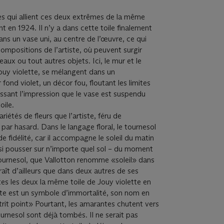
les qui allient ces deux extrêmes de la même
nt en 1924. Il n’y a dans cette toile ﬁnalement
ns un vase uni, au centre de l’œuvre, ce qui
ompositions de l’artiste, où peuvent surgir
leaux ou tout autres objets. Ici, le mur et le
Jouy violette, se mélangent dans un
fond violet, un décor fou, ﬂoutant les limites
issant l’impression que le vase est suspendu
oile.
ariétés de ﬂeurs que l’artiste, féru de
par hasard. Dans le langage ﬂoral, le tournesol
 ﬁdélité, car il accompagne le soleil du matin
ssi pousser sur n’importe quel sol – du moment
 tournesol, que Vallotton renomme «soleil» dans
aît d’ailleurs que dans deux autres de ses
es les deux la même toile de Jouy violette en
te est un symbole d’immortalité, son nom en
trit point» Pourtant, les amarantes chutent vers
ournesol sont déjà tombés. Il ne serait pas