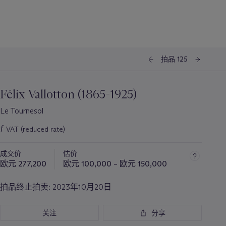
拍品 125
Félix Vallotton (1865-1925)
Le Tournesol
ƒ
VAT (reduced rate)
关
于
成交价
估价
此
欧元 277,200
欧元 100,000 – 欧元 150,000
拍
品
拍品终止拍卖:
2023年10月20日
重
要
关注
分享
资