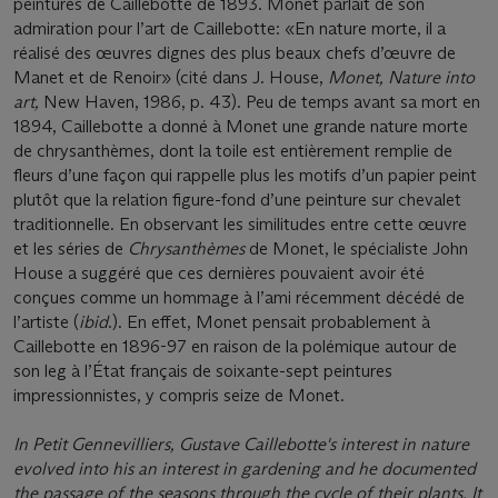
peintures de Caillebotte de 1893. Monet parlait de son
admiration pour l’art de Caillebotte: «En nature morte, il a
réalisé des œuvres dignes des plus beaux chefs d’œuvre de
Manet et de Renoir» (cité dans J. House,
Monet, Nature into
art,
New Haven, 1986, p. 43). Peu de temps avant sa mort en
1894, Caillebotte a donné à Monet une grande nature morte
de chrysanthèmes, dont la toile est entièrement remplie de
ﬂeurs d’une façon qui rappelle plus les motifs d’un papier peint
plutôt que la relation ﬁgure-fond d’une peinture sur chevalet
traditionnelle. En observant les similitudes entre cette œuvre
et les séries de
Chrysanthèmes
de Monet, le spécialiste John
House a suggéré que ces dernières pouvaient avoir été
conçues comme un hommage à l’ami récemment décédé de
l’artiste (
ibid
.). En effet, Monet pensait probablement à
Caillebotte en 1896-97 en raison de la polémique autour de
son leg à l’État français de soixante-sept peintures
impressionnistes, y compris seize de Monet.
In
Petit Gennevilliers, Gustave Caillebotte's interest in nature
evolved into his an interest in gardening and he documented
the passage of the seasons
through
the
cycle
of
their
plants.
It