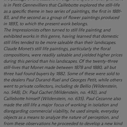
is
in
Petit
Gennevilliers
that Caillebotte
explored
the
still-life
as
a
speci
ﬁ
c
theme
in
two
series
of paintings, the
ﬁ
rst in
1881-
83, and the second as a group of
ﬂ
ower paintings produced
in 1893, to
which the present work belongs.
The
Impressionists
often
turned
to
still
life
painting and
exhibited works in this
genre, having learned that domestic
still lifes tended to be more saleable than
their landscapes.
Claude Monet's still life paintings, particularly
the
ﬂ
oral
compositions, were readily saleable and yielded higher prices
during this period than his landscapes. Of the twenty-three
still-lives that Monet made between 1878 and 1880, all but
three had found buyers by 1882. Some of these were sold to
the dealers Paul Durand-Ruel and Georges Petit, while others
went to private collectors, including de Bellio (Wildenstein,
no. 548), Dr. Paul Gachet (Wildenstein, no. 492), and
Caillebotte himself (Wildenstein, no. 635). Paul Cezanne also
made the still life a major focus of working in isolation and
disregarding commercial viability, he used simple, everyday
objects as a means to analyze the nature of perception, and
from these observations he proceeded to develop a new kind