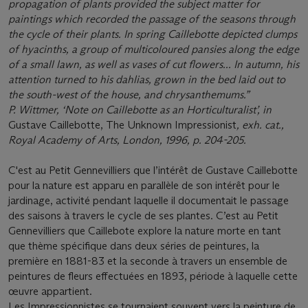
propagation of plants provided the subject matter for
paintings which recorded the passage of the seasons through
the cycle of their plants. In spring Caillebotte depicted clumps
of hyacinths, a group of multicoloured pansies along the edge
of a small lawn, as well as vases of cut flowers... In autumn, his
attention turned to his dahlias, grown in the bed laid out to
the south-west of the house, and chrysanthemums.”
P. Wittmer, ‘Note on Caillebotte as an Horticulturalist’, in
Gustave Caillebotte, The Unknown Impressionist
, exh. cat.,
Royal Academy of Arts, London, 1996, p. 204-205.
C'est au Petit Gennevilliers que l’intérêt de Gustave Caillebotte
pour la nature est apparu en parallèle de son intérêt pour le
jardinage, activité pendant laquelle il documentait le passage
des saisons à travers le cycle de ses plantes. C’est au Petit
Gennevilliers que Caillebote explore la nature morte en tant
que thème spéciﬁque dans deux séries de peintures, la
première en 1881-83 et la seconde à travers un ensemble de
peintures de ﬂeurs effectuées en 1893, période à laquelle cette
œuvre appartient.
Les Impressionnistes se tournaient souvent vers la peinture de