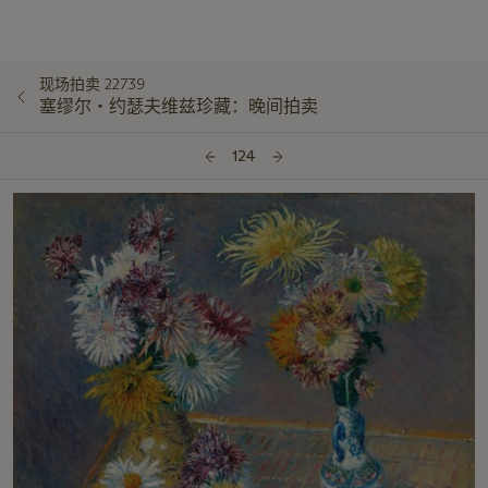
现场拍卖 22739
塞缪尔‧约瑟夫维兹珍藏：晚间拍卖
124