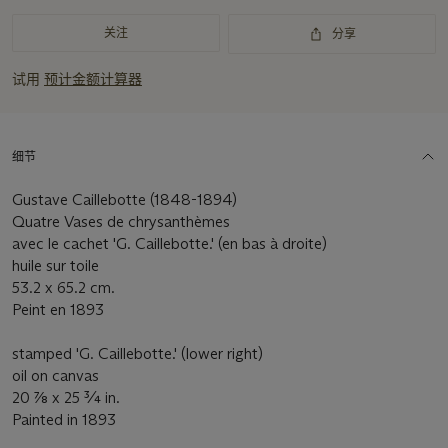
要
资
关注
分享
讯
试用
预计金额计算器
细节
Gustave Caillebotte (1848-1894)
Quatre Vases de chrysanthèmes
avec le cachet 'G. Caillebotte.' (en bas à droite)
huile sur toile
53.2 x 65.2 cm.
Peint en 1893
stamped 'G. Caillebotte.' (lower right)
oil on canvas
20 7⁄8 x 25 ¾ in.
Painted in 1893