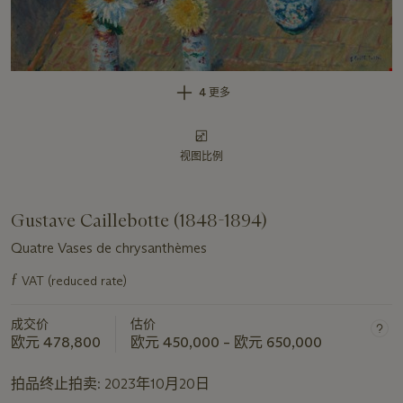
4 更多
视图比例
Gustave Caillebotte (1848-1894)
Quatre Vases de chrysanthèmes
ƒ
VAT (reduced rate)
关
于
成交价
估价
此
欧元 478,800
欧元 450,000 – 欧元 650,000
拍
品
拍品终止拍卖:
2023年10月20日
重