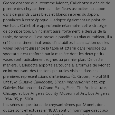
Groom observe que: «comme Monet, Caillebotte a décidé de
peindre des chrysanthèmes – des ﬂeurs associées au Japon –
dans de grands vases bleus et blancs inspirés du Japon,
populaires à cette époque. Il adopte également un point de
vue haut. Caillebotte approfondie néanmoins cette stratégie
de composition. En inclinant aussi fortement le dessus de la
table, de sorte qu’il est presque parallèle au plan du tableau, il a
créé un sentiment inattendu d’instabilité. La sensation que les
vases peuvent glisser de la table et atterrir dans l’espace du
spectateur est renforcé par la manière dont les deux petits
vases sont radicalement rognés au premier plan. De cette
manière, Caillebotte apporte sa touche à la formule de Monet
en introduisant des tensions picturales visibles dans ses
premières représentations d’intérieurs» (G. Groom, ‘Floral Still
Lifes’,
in Gustave Caillebotte, Urban impressionist
, cat. exp.,
Galeries Nationales du Grand Palais, Paris, The Art Institute,
Chicago et Los Angeles County Museum of Art, Los Angeles,
1994-95, p. 300).
Les séries de peintures de chrysanthèmes par Monet, dont
quatre sont effectuées en 1897, sont un hommage direct aux