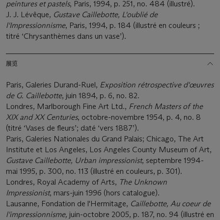
peintures et pastels
, Paris, 1994, p. 251, no. 484 (illustré).
J. J. Lévêque,
Gustave Caillebotte, L'oublié de
l'Impressionnisme
, Paris, 1994, p. 184 (illustré en couleurs ;
titré ‘Chrysanthèmes dans un vase’).
展览
Paris, Galeries Durand-Ruel,
Exposition rétrospective d'œuvres
de G. Caillebotte
, juin 1894, p. 6, no. 82.
Londres, Marlborough Fine Art Ltd.,
French Masters of the
XIX and XX Centuries
, octobre-novembre 1954, p. 4, no. 8
(titré ‘Vases de fleurs’; daté ‘vers 1887’).
Paris, Galeries Nationales du Grand Palais; Chicago, The Art
Institute et Los Angeles, Los Angeles County Museum of Art,
Gustave Caillebotte,
Urban impressionist
, septembre 1994-
mai 1995, p. 300, no. 113 (illustré en couleurs, p. 301).
Londres, Royal Academy of Arts,
The Unknown
Impressionist
, mars-juin 1996 (hors catalogue).
Lausanne, Fondation de l'Hermitage,
Caillebotte, Au coeur de
l'impressionnisme,
juin-octobre 2005, p. 187, no. 94 (illustré en