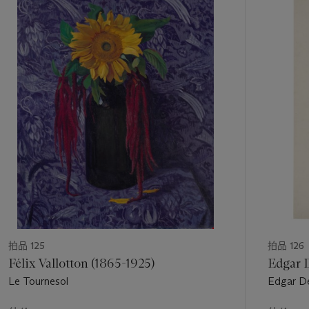
中
的
第
1
个
拍品 125
拍品 126
Félix Vallotton (1865-1925)
Edgar D
Le Tournesol
Edgar De