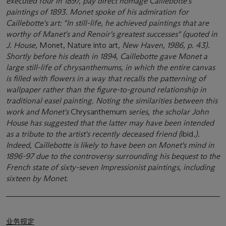
executed four in 1897, pay direct homage Caillebotte's
paintings of 1893. Monet spoke of his admiration for
Caillebotte's art: "In still-life, he achieved paintings that are
worthy of Manet's and Renoir's greatest successes" (quoted in
J. House,
Monet, Nature into art
, New Haven, 1986, p. 43).
Shortly before his death in 1894, Caillebotte gave Monet a
large still-life of chrysanthemums, in which the entire canvas
is ﬁlled with ﬂowers in a way that recalls the patterning of
wallpaper rather than the ﬁgure-to-ground relationship in
traditional easel painting. Noting the similarities between this
work and Monet's
Chrysanthemum
series, the scholar John
House has suggested that the latter may have been intended
as a tribute to the artist's recently deceased friend (
ibid
.).
Indeed, Caillebotte is likely to have been on Monet's mind in
1896-97 due to the controversy surrounding his bequest to the
French state of sixty-seven Impressionist paintings, including
sixteen by Monet.
业务规定