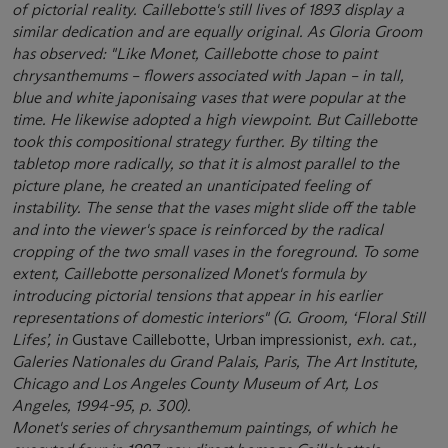
of pictorial reality. Caillebotte's still lives of 1893 display
a
similar dedication and are equally original. As Gloria Groom
has observed: "Like Monet, Caillebotte chose to paint
chrysanthemums –
ﬂ
owers associated with Japan – in tall,
blue and white japonisaing vases that were popular at the
time.
He likewise adopted a high viewpoint. But Caillebotte
took this compositional strategy further. By tilting the
tabletop more radically, so that it is almost parallel
to the
picture plane, he created an unanticipated feeling of
instability. The sense that the vases might slide off the table
and into the viewer's space is reinforced by the radical
cropping of the two small vases in the foreground. To some
extent, Caillebotte personalized Monet's formula by
introducing pictorial tensions that appear in his earlier
representations of domestic interiors" (G. Groom, ‘Floral Still
Lifes’, in
Gustave Caillebotte, Urban impressionist
, exh. cat.,
Galeries Nationales du Grand Palais, Paris, The Art Institute,
Chicago and Los Angeles County Museum of Art, Los
Angeles, 1994-95, p. 300).
Monet's series of chrysanthemum paintings, of which he