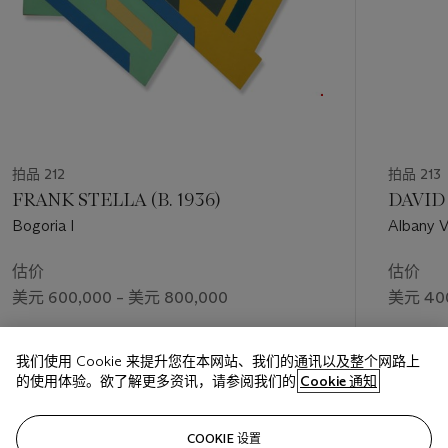
拍品 212
拍品 213
FRANK STELLA (B. 1936)
DAVID 
Bogoria I
Albany V
估价
估价
美元 600,000 – 美元 800,000
美元 400
成交价
我们使用 Cookie 来提升您在本网站、我们的通讯以及整个网路上
美元 604
的使用体验。欲了解更多资讯，请参阅我们的
Cookie 通知
关注
COOKIE 设置