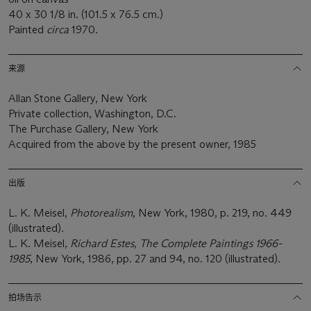
40 x 30 1/8 in. (101.5 x 76.5 cm.)
Painted
circa
1970.
来源
Allan Stone Gallery, New York
Private collection, Washington, D.C.
The Purchase Gallery, New York
Acquired from the above by the present owner, 1985
出版
L. K. Meisel,
Photorealism
, New York, 1980, p. 219, no. 449
(illustrated).
L. K. Meisel,
Richard Estes, The Complete Paintings 1966-
1985
, New York, 1986, pp. 27 and 94, no. 120 (illustrated).
拍场告示