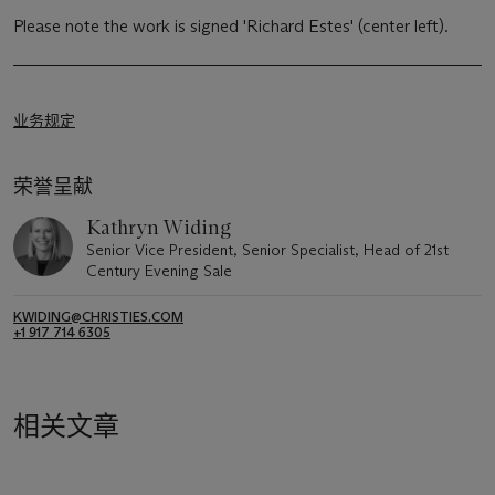
Please note the work is signed 'Richard Estes' (center left).
业务规定
荣誉呈献
Kathryn Widing
Senior Vice President, Senior Specialist, Head of 21st
Century Evening Sale
KWIDING@CHRISTIES.COM
+1 917 714 6305
相关文章