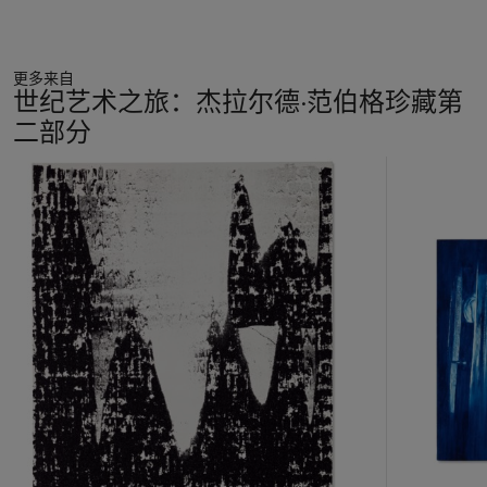
更多来自
世纪艺术之旅：杰拉尔德·范伯格珍藏第
二部分
11
中
的
第
1
个