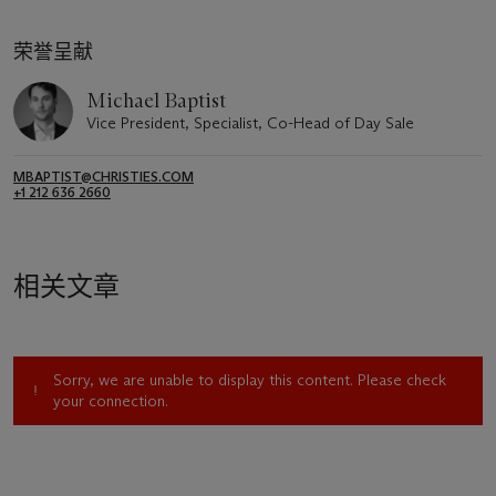
荣誉呈献
Michael Baptist
Vice President, Specialist, Co-Head of Day Sale
MBAPTIST@CHRISTIES.COM
+1 212 636 2660
相关文章
Sorry, we are unable to display this content. Please check
your connection.