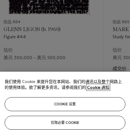
拍品 884
拍品 885
GLENN LIGON (b. 1960)
MARK T
Figure #44
Study fo
估价
估价
美元 300,000 – 美元 500,000
美元 300
成交价
美元 478
我们使用 Cookie 来提升您在本网站、我们的通讯以及整个网路上
的使用体验。欲了解更多资讯，请参阅我们的
Cookie 通知
关注
COOKIE 设置
仅限必要 COOKIE
上一页
下一