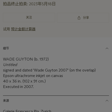
拍品终止拍卖:
2023年5月18日
关注
分享
试用
预计金额计算器
细节
WADE GUYTON (b. 1972)
Untitled
signed and dated 'Wade Guyton 2007' (on the overlap)
Epson ultrachrome inkjet on canvas
40 x 36 in. (102 x 91 cm.)
Executed in 2007.
来源
Galerie Francesca Pia, Zurich