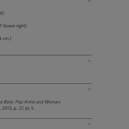
6)
 (lower right)
44 cm.)
ne Boty: Pop Artist and Woman
,
2013, p. 27, pl. 5.