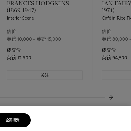
FRANCES HODGKINS
IAN FAIR
(1869-1947)
1974)
Interior Scene
Café in Rice Fi
估价
估价
英镑 10,000 – 英镑 15,000
英镑 80,000 –
成交价
成交价
英镑 12,600
英镑 94,500
关注
下一页
全部接受