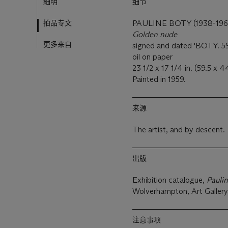
細明
细节
拍品专文
PAULINE BOTY (1938-196
Golden nude
更多来自
signed and dated 'BOTY. 59'
oil on paper
23 1/2 x 17 1/4 in. (59.5 x 
Painted in 1959.
来源
The artist, and by descent.
出版
Exhibition catalogue,
Pauli
Wolverhampton, Art Gallery, 
注意事项