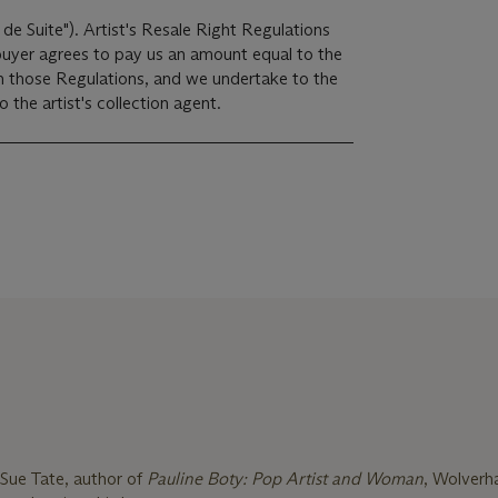
 de Suite"). Artist's Resale Right Regulations
 buyer agrees to pay us an amount equal to the
 in those Regulations, and we undertake to the
the artist's collection agent.
 Sue Tate, author of
Pauline Boty: Pop Artist and Woman
, Wolver