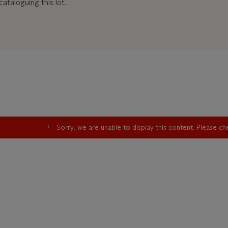
cataloguing this lot.
Sorry, we are unable to display this content. Please c