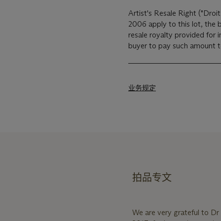
Artist's Resale Right ("Droit
2006 apply to this lot, the
resale royalty provided for
buyer to pay such amount to 
业务规定
拍品专文
We are very grateful to Dr