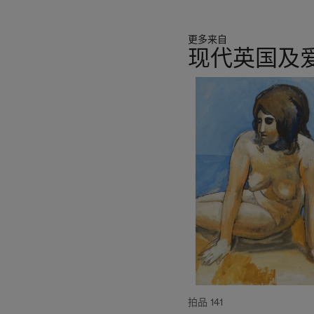
更多来自
现代英国及
11
中
的
第
1
个
拍品 141