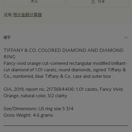
关注
分享
试用
预计金额计算器
细节
TIFFANY & CO. COLORED DIAMOND AND DIAMOND
RING
Fancy vivid orange cut-cornered rectangular modified brilliant-
cut diamond of 1.01 carats, round diamonds, signed Tiffany &
Co., numbered, blue Tiffany & Co. case and outer box
GIA, 2019, report no. 2173684406: 1.01 carats, Fancy Vivid
Orange, natural color, SI2 clarity
Size/Dimensions: US ring size 5 3/4
Gross Weight: 4.6 grams