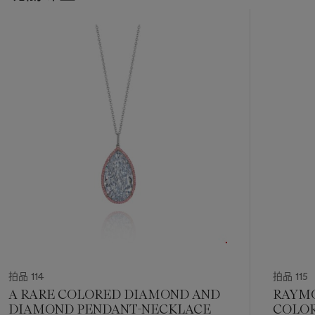
11
中
的
第
1
个
拍品 114
拍品 115
A RARE COLORED DIAMOND AND
RAYMO
DIAMOND PENDANT-NECKLACE
COLO