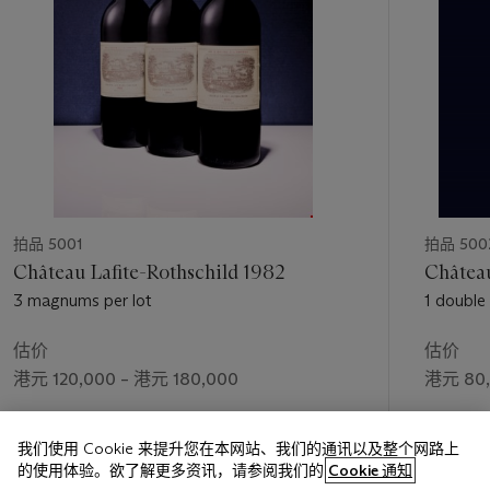
拍品 5001
拍品 500
Château Lafite-Rothschild 1982
Château
3 magnums per lot
1 double
估价
估价
港元 120,000 – 港元 180,000
港元 80,
成交价
成交价
我们使用 Cookie 来提升您在本网站、我们的通讯以及整个网路上
港元 150,000
港元 100
的使用体验。欲了解更多资讯，请参阅我们的
Cookie 通知