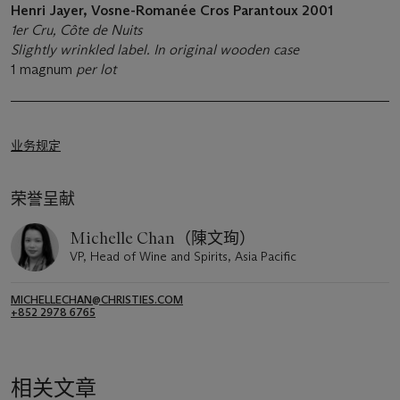
Henri Jayer, Vosne-Romanée Cros Parantoux
2001
1er Cru, Côte de Nuits
Slightly wrinkled label. In original wooden case
1 magnum
per lot
业务规定
荣誉呈献
Michelle Chan（陳文珣）
VP, Head of Wine and Spirits, Asia Pacific
MICHELLECHAN@CHRISTIES.COM
+852 2978 6765
相关文章