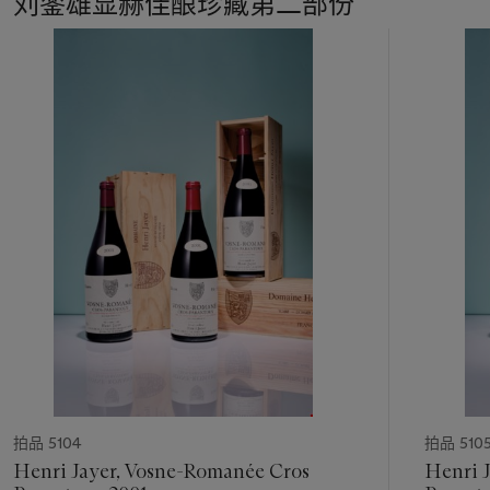
刘銮雄显赫佳酿珍藏第二部份
15
中
的
第
1
个
拍品 5104
拍品 510
Henri Jayer, Vosne-Romanée Cros
Henri 