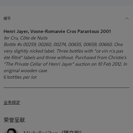
细节
Henri Jayer, Vosne-Romanée Cros Parantoux
2001
1er Cru, Côte de Nuits
Bottle #s 00259, 00260, 00274, 00655, 00659, 00660. One
very slightly nicked label. Three bottles with "ce vin n'a pas
été filtré" labels and three without. Purchased from Christie's
"The Private Cellar of Henri Jayer" auction on 10 Feb 2012. In
original wooden case
6 bottles
per lot
业务规定
荣誉呈献