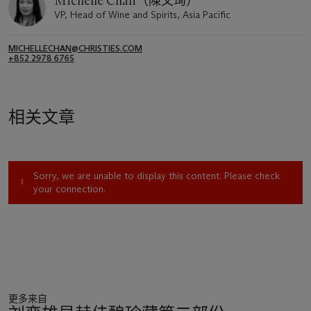
Michelle Chan（陳文珣）
VP, Head of Wine and Spirits, Asia Pacific
MICHELLECHAN@CHRISTIES.COM
+852 2978 6765
相关文章
Sorry, we are unable to display this content. Please check
your connection.
更多来自