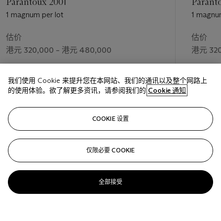
Parantoux 2001
1 magnum per lot
1 magnum
估价
估价
港元 320,000 – 港元 480,000
港元 320
成交价
成交价
我们使用 Cookie 来提升您在本网站、我们的通讯以及整个网路上
港元 750,000
港元 750
的使用体验。欲了解更多资讯，请参阅我们的
Cookie 通知
关注
COOKIE 设置
仅限必要 COOKIE
上一页
下一
全部接受
查看全部