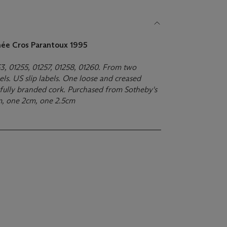
née Cros Parantoux
1995
53, 01255, 01257, 01258, 01260. From two
bels. US slip labels. One loose and creased
 fully branded cork. Purchased from Sotheby's
cm, one 2cm, one 2.5cm