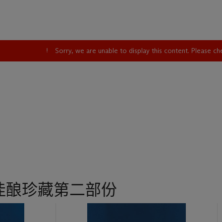
Sorry, we are unable to display this content. Please c
佳酿珍藏第二部份