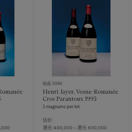
拍品 5086
-Romanée
Henri Jayer, Vosne-Romanée
95
Cros Parantoux 1995
2 magnums per lot
估价
,000
港元 400,000 – 港元 600,000