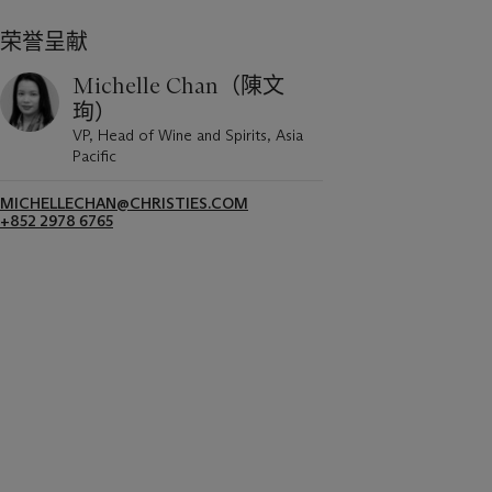
荣誉呈献
Michelle Chan（陳文
珣）
VP, Head of Wine and Spirits, Asia
Pacific
MICHELLECHAN@CHRISTIES.COM
+852 2978 6765