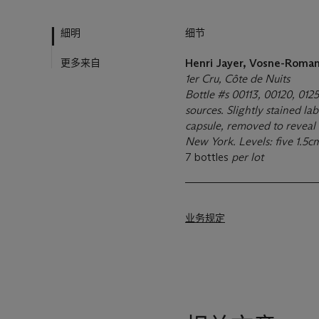
細明
细节
更多来自
Henri Jayer, Vosne-Roma
1er Cru, Côte de Nuits
Bottle #s 00113, 00120, 012
sources. Slightly stained la
capsule, removed to reveal
New York. Levels: five 1.5
7 bottles
per lot
业务规定