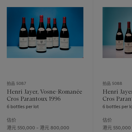
拍品 5087
拍品 5088
Henri Jayer, Vosne-Romanée
Henri Jaye
Cros Parantoux 1996
6 bottles per lot
6 bottles per l
估价
估价
港元 550,000 – 港元 800,000
港元 550,000