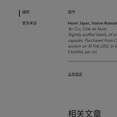
細明
细节
更多来自
Henri Jayer, Vosne-Roma
1er Cru, Côte de Nuits
Slightly scuffed labels, of
capsules. Purchased from Ch
auction on 10 Feb 2012. In 
5 bottles
per lot
业务规定
相关文章