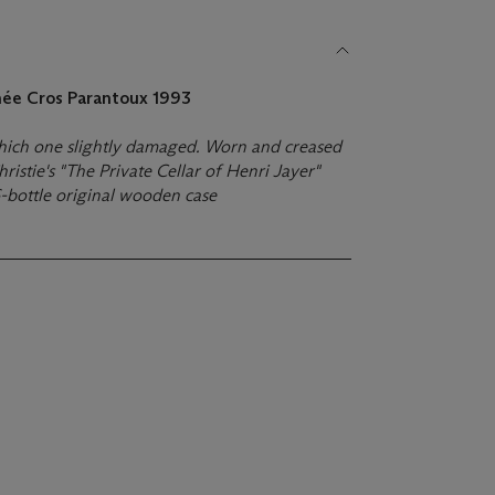
née Cros Parantoux
1993
 which one slightly damaged. Worn and creased
ristie's "The Private Cellar of Henri Jayer"
6-bottle original wooden case