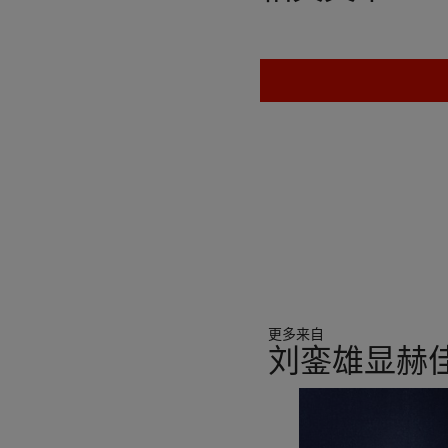
更多来自
刘銮雄显赫
11
中
的