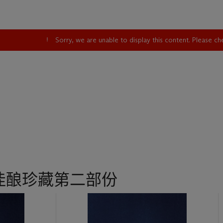
Sorry, we are unable to display this content. Please c
佳酿珍藏第二部份