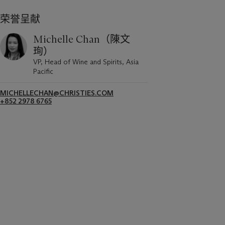
荣誉呈献
Michelle Chan（陳文
珣）
VP, Head of Wine and Spirits, Asia
Pacific
MICHELLECHAN@CHRISTIES.COM
+852 2978 6765