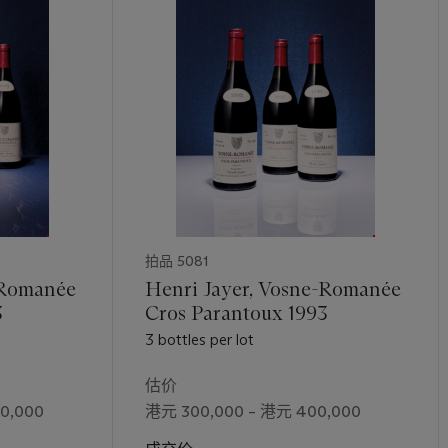
拍品 5081
-Romanée
Henri Jayer, Vosne-Romanée
93
Cros Parantoux 1993
3 bottles per lot
估价
0,000
港元 300,000 – 港元 400,000