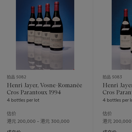
拍品 5082
拍品 5083
Henri Jayer, Vosne-Romanée
Henri Jaye
Cros Parantoux 1994
4 bottles per lot
4 bottles per l
估价
估价
港元 200,000 – 港元 300,000
港元 200,000