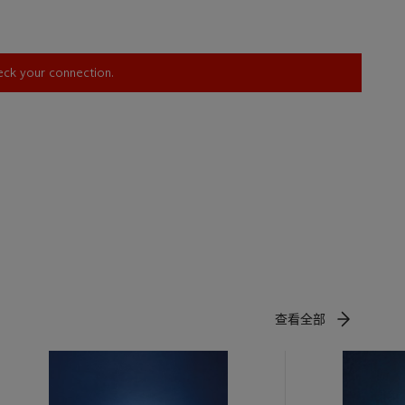
heck your connection.
查看全部