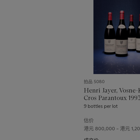
第
1
个
拍品 5080
Henri Jayer, Vosne
Cros Parantoux 19
9 bottles per lot
估价
港元 800,000 – 港元 1,20