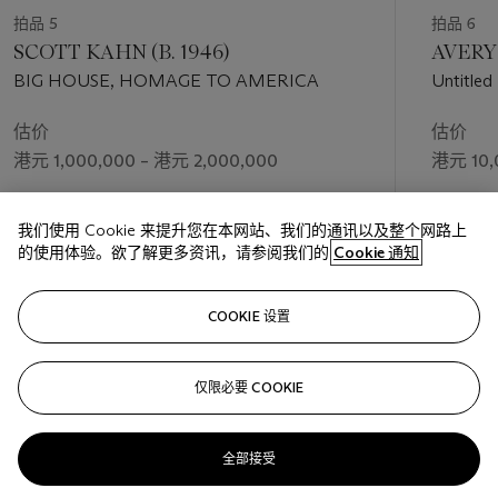
拍品 5
拍品 6
SCOTT KAHN (B. 1946)
AVERY 
BIG HOUSE, HOMAGE TO AMERICA
Untitled
估价
估价
港元 1,000,000 – 港元 2,000,000
港元 10,
成交价
成交价
我们使用 Cookie 来提升您在本网站、我们的通讯以及整个网路上
港元 11,250,000
港元 22,
的使用体验。欲了解更多资讯，请参阅我们的
Cookie 通知
关注
COOKIE 设置
仅限必要 COOKIE
上一页
下一
全部接受
查看全部