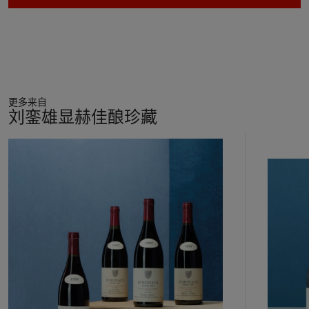
更多来自
刘銮雄显赫佳酿珍藏
11
中
的
第
1
个