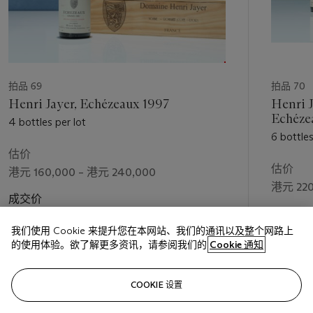
拍品 69
拍品 70
Henri Jayer, Echézeaux 1997
Henri J
4 bottles per lot
6 bottles
估价
估价
港元 160,000 – 港元 240,000
港元 220
成交价
成交价
港元 600,000
我们使用 Cookie 来提升您在本网站、我们的通讯以及整个网路上
港元 600
的使用体验。欲了解更多资讯，请参阅我们的
Cookie 通知
关注
COOKIE 设置