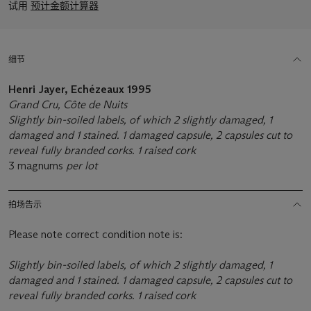
试用
预计金额计算器
细节
Henri Jayer, Echézeaux 1995
Grand Cru, Côte de Nuits
Slightly bin-soiled labels, of which 2 slightly damaged, 1
damaged and 1 stained. 1 damaged capsule, 2 capsules cut to
reveal fully branded corks. 1 raised cork
3 magnums
per lot
拍场告示
Please note correct condition note is:
Slightly bin-soiled labels, of which 2 slightly damaged, 1
damaged and 1 stained. 1 damaged capsule, 2 capsules cut to
reveal fully branded corks. 1 raised cork