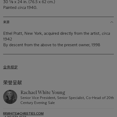
30 1⁄8 x 24 in. (76.5 x 62 cm.)
Painted
circa
1940.
来源
Ethel Pratt, New York, acquired directly from the artist,
circa
1942
By descent from the above to the present owner, 1998
业务规定
荣誉呈献
Rachael White Young
Senior Vice President, Senior Specialist, Co-Head of 20th
Century Evening Sale
RRWHITE@CHRISTIES.COM