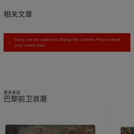
l’impressionnisme, Claude Monet, Berthe Morisot pose ainsi
son chevalet au Bois de Boulogne ou encore sur les berges de
相关文章
Seine, à Villeneuve-la-Garenne, où elle séjourne à partir de
1874 pour restituer dans ses toiles l’impact des variations
atmosphériques sur l’eau. Au début des années 1880, alors
qu’elle voyage sur la côte d’Azur c’est à nouveau aux reflets
Sorry, we are unable to display this content. Please check
du soleil cette fois sur l’eau de la mer méditerranée que Berthe
your connection.
Morisot s’intéresse ainsi qu’en témoigne
Le Port de Nice
(1882). Par son thème ainsi que ses petites touches
fractionnées de couleurs cette œuvre illustre la parfaite
maîtrise par Berthe Morisot des principes de
l’impressionnisme.
À
l’été 1886, Morisot séjourne à Jersey avec son mari et sa
fille Julie. C’est au cours de ce séjour qu’elle réalise Bateaux à
更多来自
quai qui ne montre que peu de ressemblances avec Le Port de
巴黎前卫浪潮
Nice pourtant peint seulement quatre années auparavant. Si
elle semble reprendre un point de vue en contre-plongée – qui
11
suggère qu’elle ait posé son chevalet sur un bateau – la
中
délicatesse des tons employés à la réalisation du Port de Nice
的
contraste avec la palette sombre de
Bateaux à quai
qui
第
rappelle les toiles de son maître et beau-frère Édouard Manet.