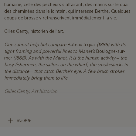
humaine, celle des pêcheurs s’affairant, des marins sur le quai,
des cheminées dans le lointain, qui intéresse Berthe. Quelques
coups de brosse y retranscrivent immédiatement la vie.
Gilles Genty, historien de l'art.
On
e cannot help but compare
Bateau à quai
(1886) with its
tight framing and powerful lines to Manet’s
Boulogne-sur-
mer
(1868). As with the Manet, it is the human activity ‒ the
busy fishermen, the sailors on the wharf, the smokestacks in
the distance ‒ that catch Berthe’s eye. A few brush strokes
immediately bring them to life.
Gilles Genty, Art historian.
Peintre de l’intimité de la vie bourgeoise, du travail
domestique féminin et de portraits, Morisot attache
néanmoins dès ses premières œuvres, une importance
显示更多
particulière aux scènes d’extérieurs et notamment aux effets
de la réflexion de la lumière sur l’eau. Dans la lignée du père de