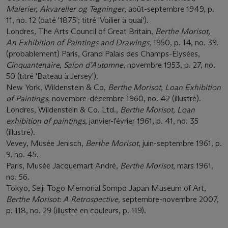
Malerier, Akvareller og Tegninger
, août-septembre 1949, p.
11, no. 12 (daté '1875'; titré 'Voilier à quai').
Londres, The Arts Council of Great Britain,
Berthe Morisot,
An Exhibition of Paintings and Drawings
, 1950, p. 14, no. 39.
(probablement) Paris, Grand Palais des Champs-Élysées,
Cinquantenaire, Salon d’Automne
, novembre 1953, p. 27, no.
50 (titré 'Bateau à Jersey').
New York, Wildenstein & Co,
Berthe Morisot, Loan Exhibition
of Paintings
, novembre-décembre 1960, no. 42 (illustré).
Londres, Wildenstein & Co. Ltd.,
Berthe Morisot, Loan
exhibition of paintings
, janvier-février 1961, p. 41, no. 35
(illustré).
Vevey, Musée Jenisch,
Berthe Morisot
, juin-septembre 1961, p.
9, no. 45.
Paris, Musée Jacquemart André,
Berthe Morisot
, mars 1961,
no. 56.
Tokyo, Seiji Togo Memorial Sompo Japan Museum of Art,
Berthe Morisot: A Retrospective,
septembre-novembre 2007,
p. 118, no. 29 (illustré en couleurs, p. 119).