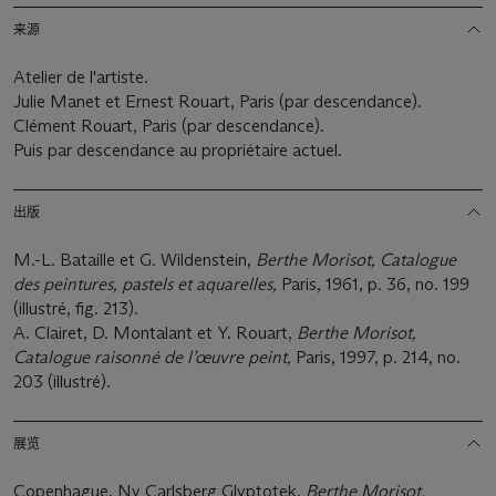
来源
Atelier de l'artiste.
Julie Manet et Ernest Rouart, Paris (par descendance).
Clément Rouart, Paris (par descendance).
Puis par descendance au propriétaire actuel.
出版
M.-L. Bataille et G. Wildenstein,
Berthe Morisot, Catalogue
des peintures, pastels et aquarelles,
Paris, 1961, p. 36, no. 199
(illustré, fig. 213).
A. Clairet, D. Montalant et Y. Rouart,
Berthe Morisot,
Catalogue raisonné de l’œuvre peint,
Paris, 1997, p. 214, no.
203 (illustré).
展览
Copenhague, Ny Carlsberg Glyptotek,
Berthe Morisot,