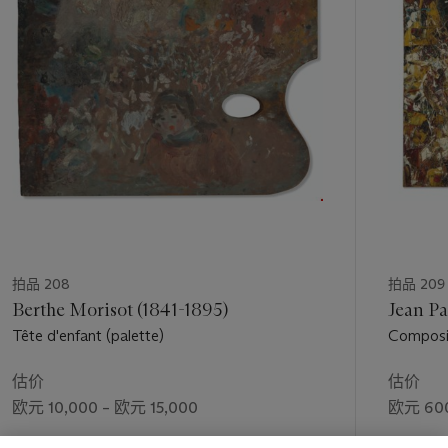
1
Dans
Marine à Berck : Bateaux de pêche et pêcheurs
(1873),
个
ce dernier emploie un cadrage peu commun et un camaïeu
sombre révélant l’influence certaine qu’il eut sur l’œuvre de
Berthe Morisot. Si par certains aspects leurs deux œuvres se
montrent très proches, il se dégage des
Bateaux à quai
de
Morisot une énergie unique probablement impulsée par une
touche rapide et vive, comme emportée par l’inspiration. A
l’instar de Monet dans ses Bateaux sur la plage d’Étretat,
Morisot rend un instant fugitif au travers d’une touche qui
relève de l’esquisse.
Bien que l’art de Morisot se soit enrichi des découvertes des
peintres Édouard Manet et Claude Monet, elle livre une
œuvre unique empreinte d’une modernité audacieuse.
拍品 208
拍品 209
Berthe Morisot (1841-1895)
Jean Pa
Despite being the painter of the intimate life of the
Tête d'enfant (palette)
Composi
bourgeoisie, of women's domestic work and of portraits,
Morisot attached a particular importance to outdoor scenes
估价
估价
as seen in her earliest works, with a focus on the reflection of
欧元 10,000 – 欧元 15,000
欧元 600
light on water. In order to accurately portray the impact of
atmospheric variations on water, and much like the father of
成交价
成交价