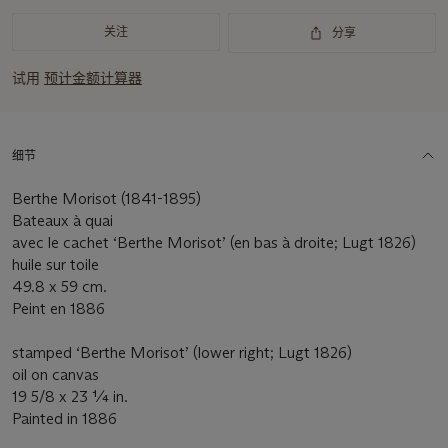
关注
分享
试用
预计金额计算器
细节
Berthe Morisot (1841-1895)
Bateaux à quai
avec le cachet ‘Berthe Morisot’ (en bas à droite; Lugt 1826)
huile sur toile
49.8 x 59 cm.
Peint en 1886
stamped ‘Berthe Morisot’ (lower right; Lugt 1826)
oil on canvas
19 5/8 x 23 ¼ in.
Painted in 1886