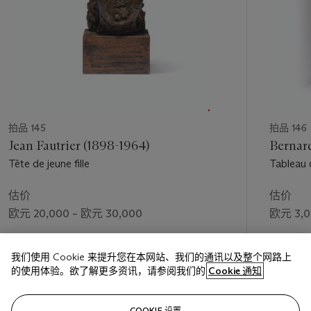
拍品 145
拍品 146
Jean Fautrier (1898-1964)
Bernard
Tête de jeune fille
Tableau 
估价
估价
欧元 20,000 – 欧元 30,000
欧元 3,0
成交价
成交价
我们使用 Cookie 来提升您在本网站、我们的通讯以及整个网路上
欧元 47,500
欧元 1,3
的使用体验。欲了解更多资讯，请参阅我们的
Cookie 通知
关注
COOKIE 设置