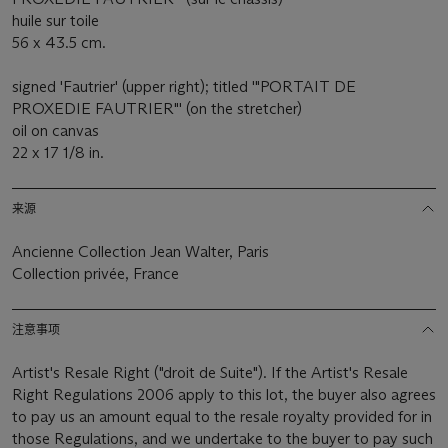
huile sur toile
56 x 43.5 cm.
signed 'Fautrier' (upper right); titled '"PORTAIT DE
PROXEDIE FAUTRIER"' (on the stretcher)
oil on canvas
22 x 17 1/8 in.
来源
Ancienne Collection Jean Walter, Paris
Collection privée, France
注意事项
Artist's Resale Right ("droit de Suite"). If the Artist's Resale
Right Regulations 2006 apply to this lot, the buyer also agrees
to pay us an amount equal to the resale royalty provided for in
those Regulations, and we undertake to the buyer to pay such