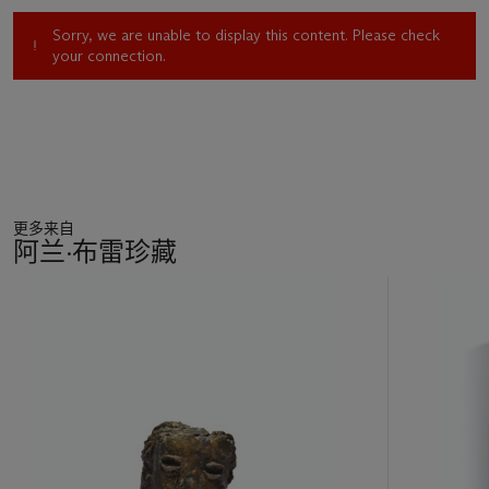
Sorry, we are unable to display this content. Please check
your connection.
更多来自
阿兰·布雷珍藏
11
中
的
第
1
个