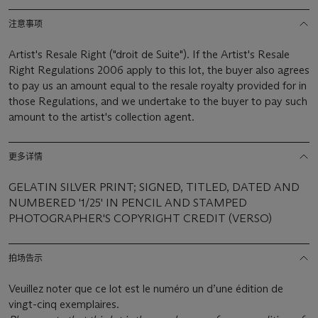
注意事项
Artist's Resale Right ("droit de Suite"). If the Artist's Resale
Right Regulations 2006 apply to this lot, the buyer also agrees
to pay us an amount equal to the resale royalty provided for in
those Regulations, and we undertake to the buyer to pay such
amount to the artist's collection agent.
更多详情
GELATIN SILVER PRINT; SIGNED, TITLED, DATED AND
NUMBERED '1/25' IN PENCIL AND STAMPED
PHOTOGRAPHER'S COPYRIGHT CREDIT (VERSO)
拍场告示
Veuillez noter que ce lot est le numéro un d’une édition de
vingt-cinq exemplaires.