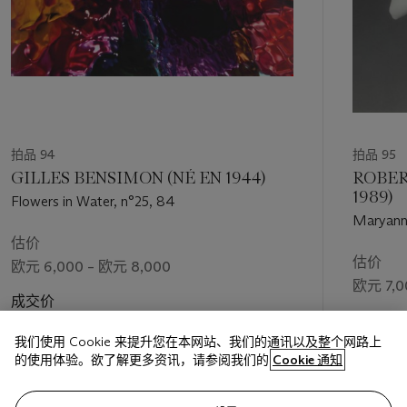
拍品 94
拍品 95
GILLES BENSIMON (NÉ EN 1944)
ROBER
1989)
Flowers in Water, n°25, 84
Maryann
估价
估价
欧元 6,000 – 欧元 8,000
欧元 7,0
成交价
成交价
欧元 7,500
我们使用 Cookie 来提升您在本网站、我们的通讯以及整个网路上
欧元 20,
的使用体验。欲了解更多资讯，请参阅我们的
Cookie 通知
关注