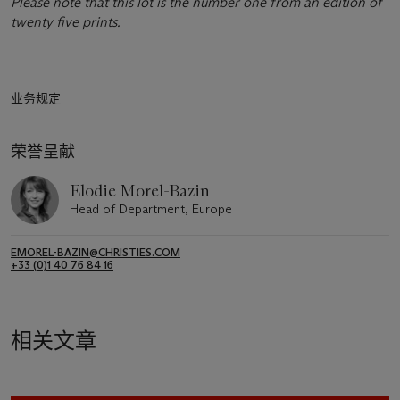
Please note that this lot is the number one from an edition of
twenty five prints.
业务规定
荣誉呈献
Elodie Morel-Bazin
Head of Department, Europe
EMOREL-BAZIN@CHRISTIES.COM
+33 (0)1 40 76 84 16
相关文章