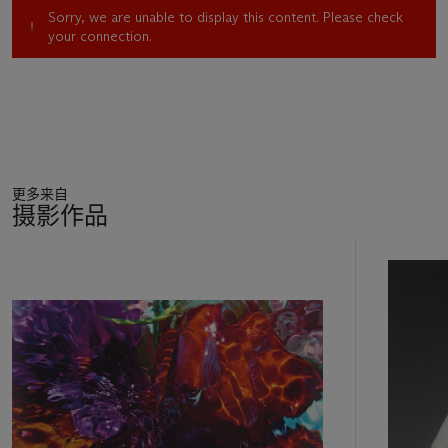
Sorry, we are unable to display this content. Please check
your connection.
更多来自
摄影作品
11
中
的
第
1
个