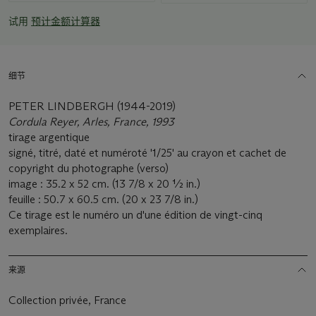
试用
预计金额计算器
细节
PETER LINDBERGH (1944-2019)
Cordula Reyer, Arles, France, 1993
tirage argentique
signé, titré, daté et numéroté '1/25' au crayon et cachet de
copyright du photographe (verso)
image : 35.2 x 52 cm. (13 7/8 x 20 ½ in.)
feuille : 50.7 x 60.5 cm. (20 x 23 7/8 in.)
Ce tirage est le numéro un d'une édition de vingt-cinq
exemplaires.
来源
Collection privée, France