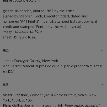
feuille : 50,5 x 40,5 cm.
gelatin silver print, printed 1987 by the artist
signed by Stephen Koch, Executor, titled, dated and
numbered '#41 Print 2' in pencil, stamped Estate copyright
credit and stamped 'Printed by the Artist' (verso)
image: 14.4/4 x 14 ¾ in.
sheet: 19 7/8 x 16 in.
来源
James Danziger Gallery, New York
Acquis directement auprès de celle-ci par le propriétaire actuel
en 1991
出版
Visser Hripsime,
Peter Hujar: A Retrospective
, Scalo, New
York, 1994, p. 105.
Philip Gefter, Joel Smith, Steve Turtell,
Peter Hujar: Speed of