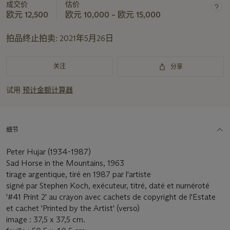
成交价
估价
欧元 12,500
欧元 10,000 – 欧元 15,000
拍品终止拍卖:
2021年5月26日
关注
分享
试用
预计金额计算器
细节
Peter Hujar (1934-1987)
Sad Horse in the Mountains, 1963
tirage argentique, tiré en 1987 par l'artiste
signé par Stephen Koch, exécuteur, titré, daté et numéroté
'#41 Print 2' au crayon avec cachets de copyright de l'Estate
et cachet 'Printed by the Artist' (verso)
image : 37,5 x 37,5 cm.