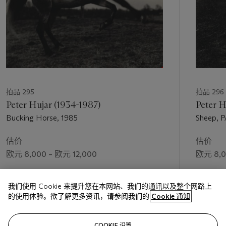
拍品 295
拍品 296
Peter Hujar (1934-1987)
Peter H
Bucking Horse, 1985
Sheep, P
估价
估价
欧元 8,000 – 欧元 12,000
欧元 8,0
成交价
成交价
我们使用 Cookie 来提升您在本网站、我们的通讯以及整个网路上
欧元 5,625
欧元 20,
的使用体验。欲了解更多资讯，请参阅我们的
Cookie 通知
关注
COOKIE 设置