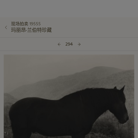
现场拍卖 19555
玛丽昂·兰伯特珍藏
294