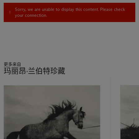
Sorry, we are unable to display this content. Please check
your connection.
更多来自
玛丽昂·兰伯特珍藏
11
中
的
第
1
个