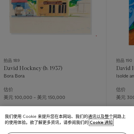
拍品 189
拍品 190
David Hockney (b. 1937)
David H
Bora Bora
Isolde a
估价
估价
美元 100,000 – 美元 150,000
美元 300
成交价
成交价
我们使用 Cookie 来提升您在本网站、我们的通讯以及整个网路上
美元 237,500
美元 300
的使用体验。欲了解更多资讯，请参阅我们的
Cookie 通知