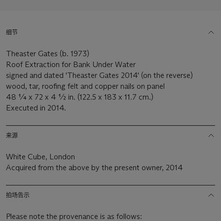
细节
Theaster Gates (b. 1973)
Roof Extraction for Bank Under Water
signed and dated 'Theaster Gates 2014' (on the reverse)
wood, tar, roofing felt and copper nails on panel
48 ¼ x 72 x 4 ½ in. (122.5 x 183 x 11.7 cm.)
Executed in 2014.
来源
White Cube, London
Acquired from the above by the present owner, 2014
拍场告示
Please note the provenance is as follows: