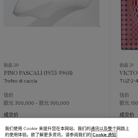
New York, Paris, Caracas, La Havane, Zurich et Albissola, ville
d’Italie dans laquelle il installe son atelier en 1962, année où est
peint
Mayombé
. L’œuvre réussit la synthèse des influences
multiples du peintre. Son titre, faisant vraisemblablement
référence à une région du Bas-Congo, souligne combien
l’artiste aime à se replonger dans ses lointaines racines
africaines, mais rappelle aussi ses préoccupations politiques (le
Congo est en proie à une crise politique majeure au début des
années 1960, immédiatement après son indépendance et
jusqu’à l’accession à la présidence de Joseph-Desiré Mobutu).
拍品 20
拍品 21
Paraissant s’extraire des profondeurs ténébreuses de la toile,
PINO PASCALI (1935-1968)
VICTOR
des figures énigmatiques – mi-animales, mi-humaines – aux
Trofeo di caccia
TUZ-2-
formes anguleuses, traitées dans une déclinaison de tons
allant du bistre au bleu, engendrent une atmosphère spectrale,
估价
估价
empreinte de mystère. Ici semblent se lire les traces d'un
欧元 300,000 – 欧元 500,000
欧元 150
passé enseveli soudainement exhumé.
Mayombé
revêt donc à
la fois une dimension intime – c'est son identité-même que
成交价
成交价
Lam poursuit à travers sa peinture – et politique : l’art doit
欧元 451,500
欧元 211
servir à réveiller l'énergie endormie des peuples en un
我们使用 Cookie 来提升您在本网站、我们的通讯以及整个网路上
mouvement libératoire historique.
的使用体验。欲了解更多资讯，请参阅我们的
Cookie 通知