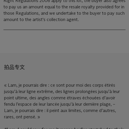
Right Regulations 2006 apply to this lot, the buyer also agrees
to pay us an amount equal to the resale royalty provided for in
those Regulations, and we undertake to the buyer to pay such
amount to the artist's collection agent.
拍品专文
« Lam, je pourrais dire : ce sont pour moi des corps étirés
jusqu’à leur ligne extrême, des lignes prolongées jusqu’à leur
point ultime, des angles comme étraves échouées d’avoir
fendu l’espace de leur lancée jusqu’à leur dernière plage, –
Lam, je pourrais dire : il peint aux limites, comme d’autres,
rares, ont pensé. »