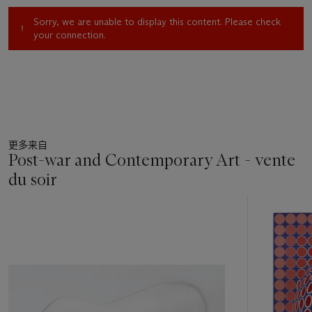
deviendra son galeriste, Michel Leiris, qui l’initie à l’art nègre,
Sorry, we are unable to display this content. Please check
mais aussi Braque, Léger, Miró, Breton, Tzara ou Eluard. La
your connection.
Seconde Guerre mondiale interrompt rapidement cette
période fertile et Lam est contraint de s’exiler outre-
Atlantique. Il rejoint Cuba en 1942.
Ces retrouvailles avec l'île qui l'a vu naître ont quelque chose
de douloureux : "tout le drame colonial de ma jeunesse revivait
en moi", écrit-il à cette époque. Par l'intermédiaire d'amis
anthropologues, il redécouvre les rites ancestraux, en
更多来自
particulier le vaudou et le spiritisme de la santería. L'artiste
Post-war and Contemporary Art - vente
retrouve dans ces pratiques anciennes des ressorts identiques
du soir
à ceux utilisés par le surréalisme européen : même recours à
une forme d'inconscient et d'automatisme, même rapport au
29
merveilleux et à l'irrationnel. Lam perçoit dès lors l'usage
中
singulier qu'il peut faire du surréalisme pour renouer avec ses
的
origines métisses : les formes hallucinatoires qui surgissent
第
désormais sur ses toiles sont autant de résurgences de ces
1
mythes lointains, et de voiles levés sur une identité enfouie,
个
retrouvée grâce à la peinture.
Les années qui suivront seront faites de nombreux voyages :