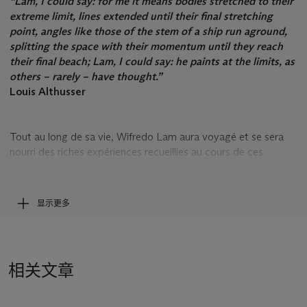
“Lam, I could say: for me it means bodies stretched to their
extreme limit, lines extended until their final stretching
point, angles like those of the stem of a ship run aground,
splitting the space with their momentum until they reach
their final beach; Lam, I could say: he paints at the limits, as
others – rarely – have thought.”
Louis Althusser
Tout au long de sa vie, Wifredo Lam aura voyagé et se sera
nourri des riches expériences recueillies au cours de ces
déplacements successifs. Né à Cuba au début du siècle
passé, d’un père chinois et d’une mère de double ascendance
africaine et espagnole, il émigre à Madrid dans les années
显示更多
1920 pour y parfaire son apprentissage artistique. Il est alors
un visiteur assidu du Prado, admiratif des œuvres de
Velásquez, de Goya ou du Greco, et il fréquente l’avant-garde
espagnole. Mais lorsque Franco s’installe au pouvoir en 1938
相关文章
à l’issue de la guerre civile, Lam part pour Paris, où il rencontre
Picasso qui l’introduit au cercle des artistes, intellectuels et
marchands installés dans la capitale : Pierre Loeb, qui