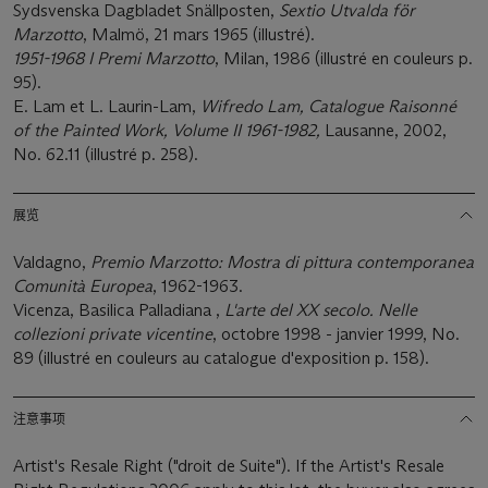
Sydsvenska Dagbladet Snällposten,
Sextio Utvalda för
Marzotto
, Malmö, 21 mars 1965 (illustré).
1951-1968 I Premi Marzotto
, Milan, 1986 (illustré en couleurs p.
95).
E. Lam et L. Laurin-Lam,
Wifredo Lam, Catalogue Raisonné
of the Painted Work, Volume II 1961-1982,
Lausanne, 2002,
No. 62.11 (illustré p. 258).
展览
Valdagno,
Premio Marzotto: Mostra di pittura contemporanea
Comunità Europea
, 1962-1963.
Vicenza, Basilica Palladiana ,
L'arte del XX secolo. Nelle
collezioni private vicentine
, octobre 1998 - janvier 1999, No.
89 (illustré en couleurs au catalogue d'exposition p. 158).
注意事项
Artist's Resale Right ("droit de Suite"). If the Artist's Resale