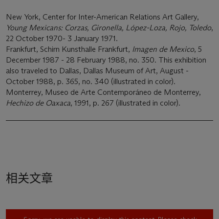
New York, Center for Inter-American Relations Art Gallery,
Young Mexicans: Corzas, Gironella, López-Loza, Rojo, Toledo
,
22 October 1970- 3 January 1971.
Frankfurt, Schirn Kunsthalle Frankfurt,
Imagen de Mexico
, 5
December 1987 - 28 February 1988, no. 350. This exhibition
also traveled to Dallas, Dallas Museum of Art, August -
October 1988, p. 365, no. 340 (illustrated in color).
Monterrey, Museo de Arte Contemporáneo de Monterrey,
Hechizo de Oaxaca
, 1991, p. 267 (illustrated in color).
相关文章