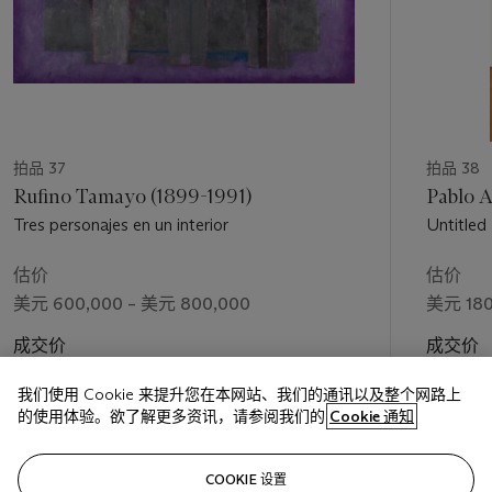
拍品 37
拍品 38
Rufino Tamayo (1899-1991)
Pablo A
Tres personajes en un interior
Untitled
估价
估价
美元 600,000 – 美元 800,000
美元 180
成交价
成交价
美元 708,500
美元 212
我们使用 Cookie 来提升您在本网站、我们的通讯以及整个网路上
的使用体验。欲了解更多资讯，请参阅我们的
Cookie 通知
关注
COOKIE 设置