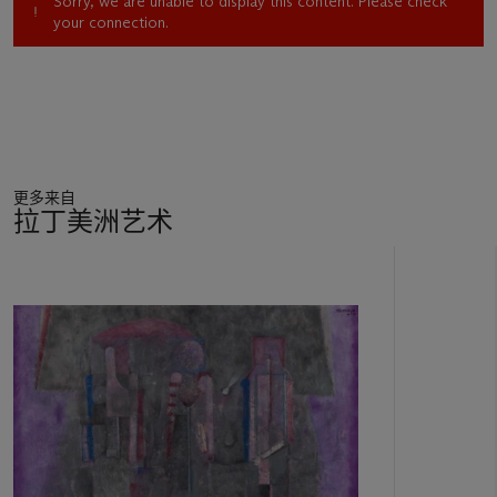
Sorry, we are unable to display this content. Please check
your connection.
更多来自
拉丁美洲艺术
11
中
的
第
1
个