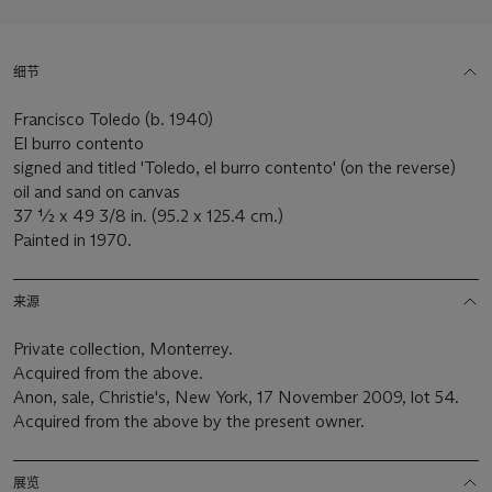
细节
Francisco Toledo (b. 1940)
El burro contento
signed and titled 'Toledo, el burro contento' (on the reverse)
oil and sand on canvas
37 ½ x 49 3/8 in. (95.2 x 125.4 cm.)
Painted in 1970.
来源
Private collection, Monterrey.
Acquired from the above.
Anon, sale, Christie's, New York, 17 November 2009, lot 54.
Acquired from the above by the present owner.
展览