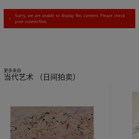
Sorry, we are unable to display this content. Please check
your connection.
更多来自
当代艺术 （日间拍卖）
11
中
的
第
1
个