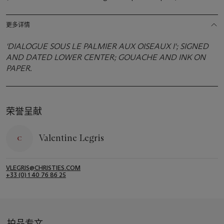
更多详情
'DIALOGUE SOUS LE PALMIER AUX OISEAUX I'; SIGNED
AND DATED LOWER CENTER; GOUACHE AND INK ON
PAPER.
荣誉呈献
Valentine Legris
VLEGRIS@CHRISTIES.COM
+33 (0) 1 40 76 86 25
拍品专文