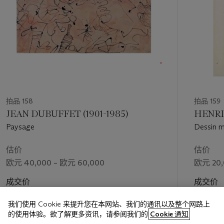
拍品 158
拍品 159
JEAN DUBUFFET (1901-1985)
HENRI
Paysage
Dessin m
估价
估价
欧元 40,000 – 欧元 60,000
欧元 20,
成交价
成交价
欧元 50,000
欧元 40
我们使用 Cookie 来提升您在本网站、我们的通讯以及整个网路上
的使用体验。欲了解更多资讯，请参阅我们的
Cookie 通知