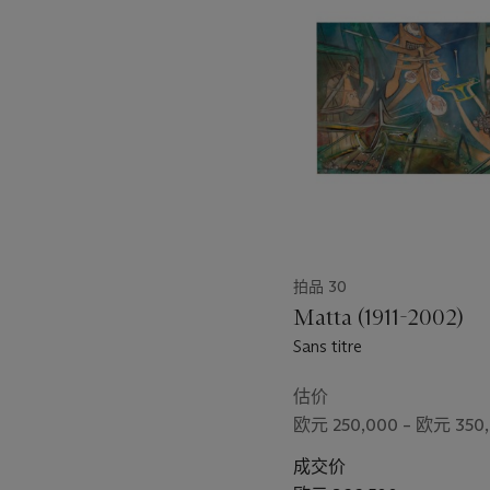
第
protects, transforms, inci
1
counter this deception, th
个
separately according to it
towards exhibitionism, an
‘deconstructed’ body.
This unique interpretation
artist’s use of one of the 
vie secrète de Salvador Da
day he found an abandoned
grotesque incidents - star
followed by his impalement
拍品 30
formed the genesis of his 
complex visual lexicon, th
Matta (1911-2002)
resurrection over death. In
Sans titre
private collection), the c
sprouts from a grotesque 
估价
decay. The fetish function
欧元 250,000 – 欧元 350
meaning, for example to ill
cultural epoch on the brin
成交价
not monstrous, and the cr