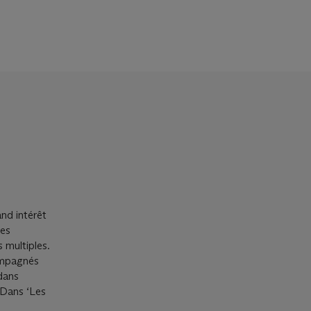
rand intérêt
les
 multiples.
ompagnés
 dans
. Dans ‘Les