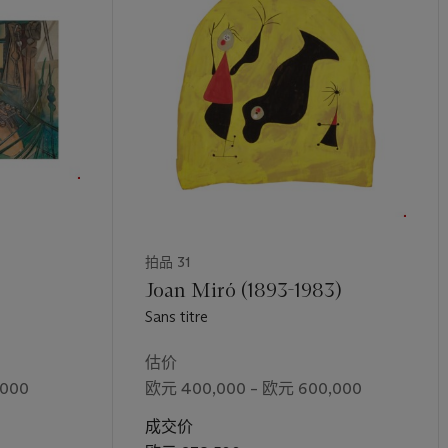
tes, tempts, gives a mistaken impression of volume”. Dalí’s ephem
eir bodies intended to be “disassembled, deconstructed and displa
s wishes”. Women possessed, according to the artist, a natural aspi
d this would be more easily achieved through the possession of su
 of female sensuality is further enhanced in the present painting b
most recognisable Dalinian erotic devices, the crutch. In his autob
lí
(1942) the artist relates a childhood experience (real or imagined
 crutch. Recounted as an elaborate psychological ritual, the succ
ting with his using the crutch’s arm support to brutally massacre a
 of a ripe melon with the tip of the crutch in an act of sexual sim
拍品 31
crutch fetish. Employed as one of the most charged objects within t
e crutch represents both a sexual metaphor as well as the triumph 
Joan Miró (1893-1983)
 early surrealist works, such in the 1934 painting
La Harpe invisib
Sans titre
rutch provides physical support for a bloated or exaggerated limb 
body. They became physical props required to counter putrefactio
估价
 of the crutch evolved throughout Dalí’s career, gaining further m
,000
欧元 400,000 – 欧元 600,000
ustrate the notion that Dalí’s art itself provided support to a dec
k of collapse. The floating female bodies in
Personnages dans le d
成交价
utches employed do not physically support them, but rather form 