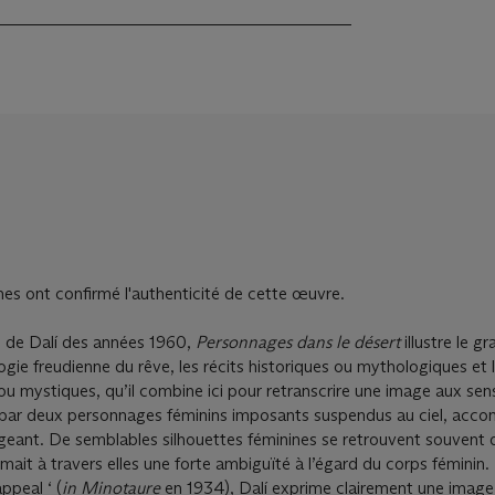
nes ont confirmé l'authenticité de cette œuvre.
de Dalí des années 1960,
Personnages dans le désert
illustre le g
logie freudienne du rêve, les récits historiques ou mythologiques et 
u mystiques, qu’il combine ici pour retranscrire une image aux sens
par deux personnages féminins imposants suspendus au ciel, acc
ltigeant. De semblables silhouettes féminines se retrouvent souvent
rimait à travers elles une forte ambiguïté à l’égard du corps féminin
ppeal ‘ (
in Minotaure
en 1934), Dalí exprime clairement une image