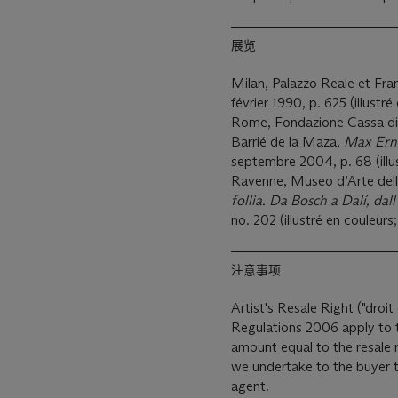
展览
Milan, Palazzo Reale et Fran
février 1990, p. 625 (illust
Rome, Fondazione Cassa di
Barrié de la Maza,
Max Ernst
septembre 2004, p. 68 (illu
Ravenne, Museo d’Arte dell
follia. Da Bosch a Dalí, dal
no. 202 (illustré en couleur
注意事项
Artist's Resale Right ("droit 
Regulations 2006 apply to th
amount equal to the resale 
we undertake to the buyer t
agent.