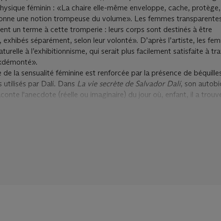
physique féminin : «La chaire elle-même enveloppe, cache, protège,
e, donne une notion trompeuse du volume». Les femmes transparente
ent un terme à cette tromperie : leurs corps sont destinés à être
xhibés séparément, selon leur volonté». D’après l’artiste, les fe
relle à l’exhibitionnisme, qui serait plus facilement satisfaite à tra
 «démonté».
 de la sensualité féminine est renforcée par la présence de béquilles
 utilisés par Dalí. Dans
La vie secrète de Salvador Dalí
, son autob
aconte l'anecdote (réelle ou imaginaire) du jour où, enfant, il a trou
ée comme un rituel psychologique élaboré, la suite d’incidents gr
tichisme de la béquille. Elle est inaugurée par le massacre cruel d’u
i-bras de sa béquille, suivi par l’empalement d’un melon mûr du bou
e sexuel. Au cœur du lexique visuel de Dalí, la béquille est l’un des 
sentant à la fois une métaphore sexuelle et le triomphe de la résurr
s œuvres surréalistes telles que
Harpe invisible
(Fig. 1.; collection p
la béquille soutient un membre boursouflé ou démesuré duquel ger
support requis pour lutter contre la putréfaction et la décompositio
 la fonction fétichiste de la béquille a évolué, entre autre par l’acqui
ustre par exemple le concept selon lequel l’art même de Dalí soutie
déclin et bientôt révolue. Les corps féminins flottants dans
Personn