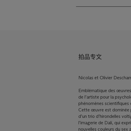
拍品专文
Nicolas et Olivier Deschar
Emblématique des œuvres 
de l’artiste pour la psycho
phénomènes scientifiques o
Cette œuvre est dominée 
d’un trio d’hirondelles vo
l’imagerie de Dalí, qui exp
nouvelles couleurs du sex a