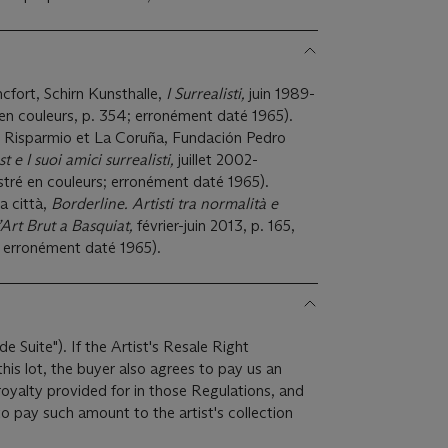
cfort, Schirn Kunsthalle,
I Surrealisti,
juin 1989-
ré en couleurs, p. 354; erronément daté 1965).
 Risparmio et La Coruña, Fundación Pedro
 e I suoi amici surrealisti,
juillet 2002-
stré en couleurs; erronément daté 1965).
a città,
Borderline. Artisti tra normalità e
l’Art Brut a Basquiat,
février-juin 2013, p. 165,
s; erronément daté 1965).
de Suite"). If the Artist's Resale Right
is lot, the buyer also agrees to pay us an
royalty provided for in those Regulations, and
o pay such amount to the artist's collection