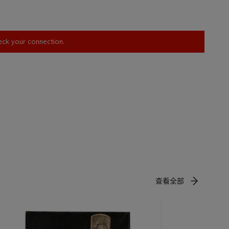
siquement,
 En tant
elle,
heck your connection.
vue
 celle de la
ence alliée
 aux thèmes
on du
ysage
t’s wide-
entific or
gs.
查看全部
tif in
 physical
í
 hides,