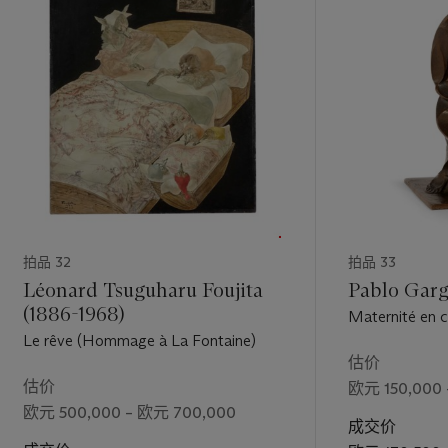
eral women
yed
ration
ch a
y the
iography
La
) of the
ession of
 hedgehog,
ulation –
拍品 32
拍品 33
he artist’s
of
Léonard Tsuguharu Foujita
Pablo Garg
le
(Fig. 1.;
(1886-1968)
Maternité en 
which
Le rêve (Hommage à La Fontaine)
n and
估价
etaphysical
估价
欧元 150,000 
aying
欧元 500,000 – 欧元 700,000
ésert
are
成交价
part of an