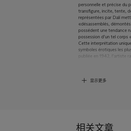
personnelle et précise du 
transfigure, incite, tent
représentées par Dalí mett
«désassemblés, démontés, e
possédent une tendance natu
possession d’un tel corps
Cette interprétation unique
symboles érotiques les plus
publiée en 1942, l’artiste r
béquille abandonnée. Relat
retrace la genèse de son fé
perpétré à l’aide de l’appu
显示更多
l’instrument simulant un act
plus chargés de sens, repré
la mort. Dans les première
une toile peinte en 1934, 
grotesque. Elle devient le 
long de la carrière de Dalí,
sens métaphysique. Elle ill
相关文章
époque culturelle en plein 