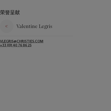
荣誉呈献
Valentine Legris
VLEGRIS@CHRISTIES.COM
+33 (0)1 40 76 86 25