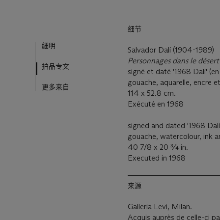
细节
細明
Salvador Dalí (1904-1989)
Personnages dans le désert
拍品专文
signé et daté '1968 Dalí' (en
gouache, aquarelle, encre et
更多来自
114 x 52.8 cm.
Exécuté en 1968
signed and dated '1968 Dalí'
gouache, watercolour, ink 
40 7/8 x 20 ¾ in.
Executed in 1968
来源
Galleria Levi, Milan.
Acquis auprès de celle-ci par