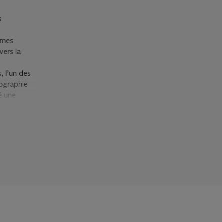
s
mmes
vers la
, l’un des
iographie
vé une
otesques
n hérisson
t de
objets les
ection sur
articulière),
me un corps
n. Tout au
sition de
ndrait une
ages dans