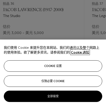
拍品 36
拍品 37
JACOB LAWRENCE (1917-2000)
JACOB 
The Studio
The Lege
估价
估价
美元 3,000 – 美元 5,000
美元 5,0
成交价
成交价
我们使用 Cookie 来提升您在本网站、我们的通讯以及整个网路上
美元 5,250
美元 6,8
的使用体验。欲了解更多资讯，请参阅我们的
Cookie 通知
关注
COOKIE 设置
仅限必要 COOKIE
上一页
下一
全部接受
查看全部