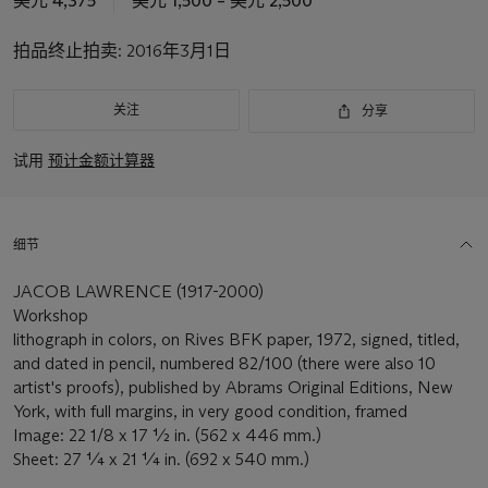
美元 4,375
美元 1,500 – 美元 2,500
拍品终止拍卖:
2016年3月1日
关注
分享
试用
预计金额计算器
细节
JACOB LAWRENCE (1917-2000)
Workshop
lithograph in colors, on Rives BFK paper, 1972, signed, titled,
and dated in pencil, numbered 82/100 (there were also 10
artist's proofs), published by Abrams Original Editions, New
York, with full margins, in very good condition, framed
Image: 22 1/8 x 17 ½ in. (562 x 446 mm.)
Sheet: 27 ¼ x 21 ¼ in. (692 x 540 mm.)