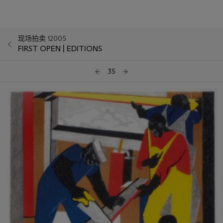
现场拍卖 12005
FIRST OPEN | EDITIONS
35