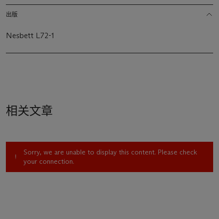
出版
Nesbett L72-1
相关文章
Sorry, we are unable to display this content. Please check
your connection.