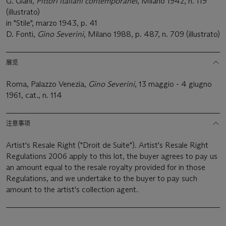
G. Giani,
Pittori italiani contemporanei
, Milano 1942, n. 119
(illustrato)
in "Stile", marzo 1943, p. 41
D. Fonti,
Gino Severini
, Milano 1988, p. 487, n. 709 (illustrato)
展览
Roma, Palazzo Venezia,
Gino Severini
, 13 maggio - 4 giugno
1961, cat., n. 114
注意事项
Artist's Resale Right ("Droit de Suite"). Artist's Resale Right
Regulations 2006 apply to this lot, the buyer agrees to pay us
an amount equal to the resale royalty provided for in those
Regulations, and we undertake to the buyer to pay such
amount to the artist's collection agent.