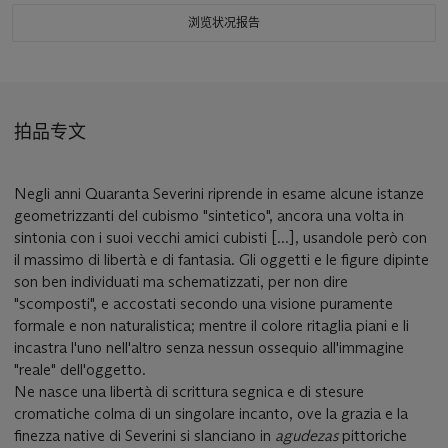
浏览状况报告
拍品专文
Negli anni Quaranta Severini riprende in esame alcune istanze
geometrizzanti del cubismo "sintetico", ancora una volta in
sintonia con i suoi vecchi amici cubisti [...], usandole però con
il massimo di libertà e di fantasia. Gli oggetti e le figure dipinte
son ben individuati ma schematizzati, per non dire
"scomposti", e accostati secondo una visione puramente
formale e non naturalistica; mentre il colore ritaglia piani e li
incastra l'uno nell'altro senza nessun ossequio all'immagine
"reale" dell'oggetto.
Ne nasce una libertà di scrittura segnica e di stesure
cromatiche colma di un singolare incanto, ove la grazia e la
finezza native di Severini si slanciano in
agudezas
pittoriche