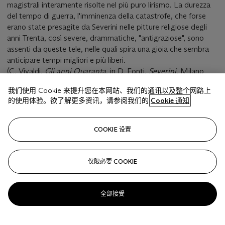
magistrali interamente risolte nel più puro lirismo. La durezza
del tempo di guerra, l'imminenza della catastrofe, che forse
erano state presagite da Severini nelle pitture religiose degli
anni Trenta, così severe, drammatiche, "antigraziose", sono
assenti da queste tele, nelle quali spira una gioia che sembra
anticipare tempi migliori e più liberi.
(C. Vivaldi,
Gli anni Quaranta
, in D. Fonti,
Severini
, Milano
1988, pp. 473 - 474)
我们使用 Cookie 来提升您在本网站、我们的通讯以及整个网路上
的使用体验。欲了解更多资讯，请参阅我们的
Cookie 通知
相关文章
COOKIE 设置
仅限必要 COOKIE
Sorry, we are unable to display this content. Please check
your connection.
全部接受