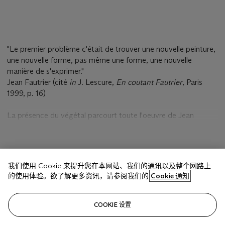
"Le premier problème c'était de trouver une nouvelle peinture,
une nouvelle forme, pas même une forme, une nouvelle
manière de s'exprimer."
Jean Fautrier (cité
in
J. Lescure,
En coutant Fautrier
, Paris
1999, p. 16)
La présence du végétal parcourt toute l'oeuvre de Jean
Fautrier, qui, inlassablement, explore cet univers naturel,
source d'inspiration sans cesse renouvelée, ressurgissant à
toutes les périodes importantes de sa vie.
Végtaux
en est
显示更多
probablement un des plus beaux exemples. Passée entre les
我们使用 Cookie 来提升您在本网站、我们的通讯以及整个网路上
mains d'amateurs éclairés de l'oeuvre de Fautrier, à
的使用体验。欲了解更多资讯，请参阅我们的
Cookie 通知
commencer par celles de Sami Tarica qui fut l'un des soutiens
essentiels pour l'artiste, cette toile fut d'ailleurs exposée à la
相关文章
Biennale de Venise de 1960 où il reçut le Grand Prix,
COOKIE 设置
reconnaissance internationale arrivée tardivement, après