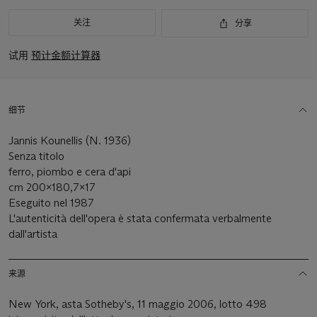
关注
分享
试用
预计金额计算器
细节
Jannis Kounellis (N. 1936)
Senza titolo
ferro, piombo e cera d'api
cm 200x180,7x17
Eseguito nel 1987
L'autenticità dell'opera è stata confermata verbalmente
dall'artista
来源
New York, asta Sotheby's, 11 maggio 2006, lotto 498