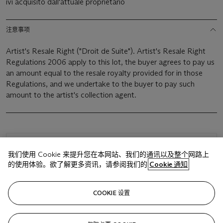
ivi acquisito dall'attuale proprietario
注意事项
Artist's Resale Right ("Droit de Suite"). Artist's Resale Right
Regulations 2006 apply to this lot, the buyer agrees to pay us
an amount equal to the resale royalty provided for in those
Regulations, and we undertake to the buyer to pay such
amount to the artist's collection agent.
浏览状况报告
我们使用 Cookie 来提升您在本网站、我们的通讯以及整个网路上
的使用体验。欲了解更多资讯，请参阅我们的
Cookie 通知
相关文章
COOKIE 设置