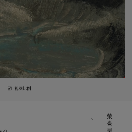
视图比例
荣
誉
呈
964)