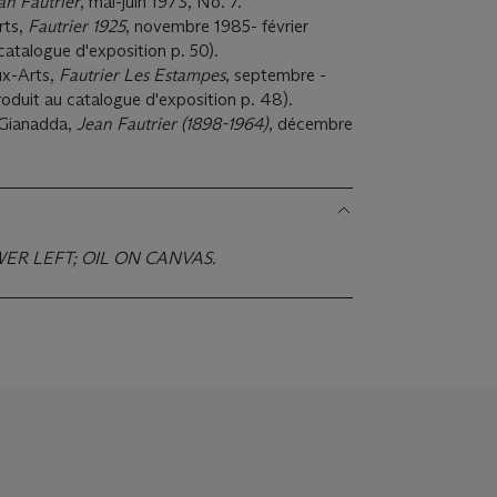
an Fautrier
, mai-juin 1973, No. 7.
rts,
Fautrier 1925
, novembre 1985- février
catalogue d'exposition p. 50).
ux-Arts,
Fautrier Les Estampes
, septembre -
duit au catalogue d'exposition p. 48).
 Gianadda,
Jean Fautrier (1898-1964)
, décembre
WER LEFT; OIL ON CANVAS.