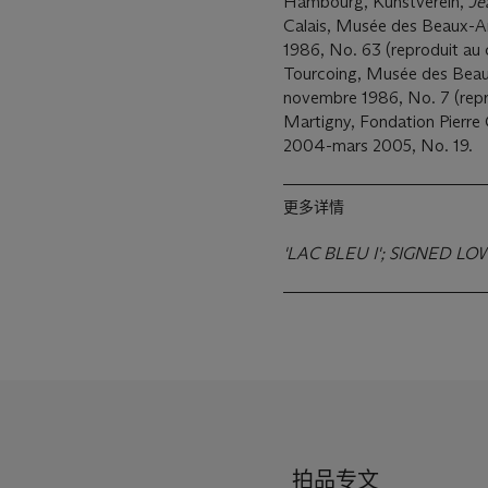
Hambourg, Kunstverein,
Je
Calais, Musée des Beaux-A
1986, No. 63 (reproduit au 
Tourcoing, Musée des Bea
novembre 1986, No. 7 (repro
Martigny, Fondation Pierre
2004-mars 2005, No. 19.
更多详情
'LAC BLEU I'; SIGNED LO
拍品专文