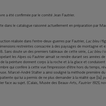
vre a été confirmée par le comité Jean Fautrier.
ite dans le catalogue raisonné actuellement en préparation par M
uction réalisée dans l'entre-deux-guerres par Fautrier,
Lac bleu I
fig
 dimensions restreintes consacrée à des paysages de montagne et 
8. Sans doute un des premiers tableaux de cette série,
Lac bleu I
o
appelant les Alpes où Fautrier aimait se rendre durant ses années de
s de la peinture donnent corps à la roche et à la glace et conduisent
ombre qui confère à cette vue l'impression d'être hors du temps, ré
use. Marcel-André Stalter a ainsi souligné la méthode première du 
 patiente qui lui a permis de ne plus demander à la réalité que [la]
p
rier face au sujet. (Calais, Musée des Beaux-Arts,
Fautrier 1925
, n