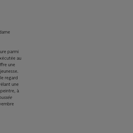
adame
ure parmi
exécutée au
ffre une
 jeunesse.
 le regard
vélant une
peintre, à
oussée
ovembre