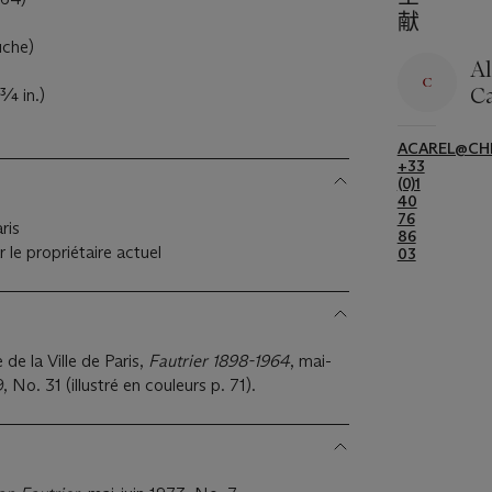
献
auche)
A
Ca
5¾ in.)
ACAREL@CHR
+33
(0)1
40
76
ris
86
 le propriétaire actuel
03
de la Ville de Paris,
Fautrier 1898-1964
, mai-
No. 31 (illustré en couleurs p. 71).