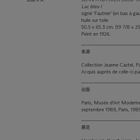
Lac bleu I
signé 'Fautrier' (en bas à g
huile sur toile
50.5 x 65.3 cm. (19 7/8 x 2
Peint en 1926.
来源
Collection Jeanne Castel, Pa
Acquis auprès de celle-ci par
出版
Paris, Musée d'Art Moderne 
septembre 1989, Paris, 1989, 
展览