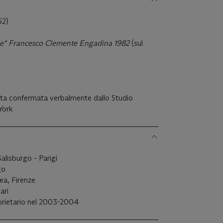
52)
le" Francesco Clemente Engadina 1982
(sul
tata confermata verbalmente dallo Studio
York
lisburgo - Parigi
go
a, Firenze
ari
roprietario nel 2003-2004