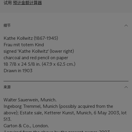
试用
预计金额计算器
细节
Kathe Kollwitz (1867-1945)
Frau mit totem Kind
signed 'Kathe Kollwitz' (lower right)
charcoal and red pencil on paper
18 7/8 x 24 5/8 in. (47.9 x 62.5 cm.)
Drawn in 1903
来源
Walter Sauerwein, Munich.
Ingeborg Tremmel, Munich (possibly acquired from the
above); Estate sale, Ketterer Kunst, Munich, 6 May 2003, lot
513.
Garton & Co., London.