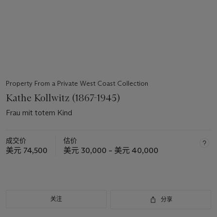
Property From a Private West Coast Collection
Kathe Kollwitz (1867-1945)
Frau mit totem Kind
成交价
估价
美元 74,500
美元 30,000 – 美元 40,000
关注
分享