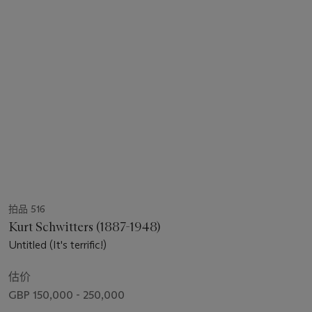
拍品 516
Kurt Schwitters (1887-1948)
Untitled (It's terrific!)
估价
GBP 150,000 - 250,000