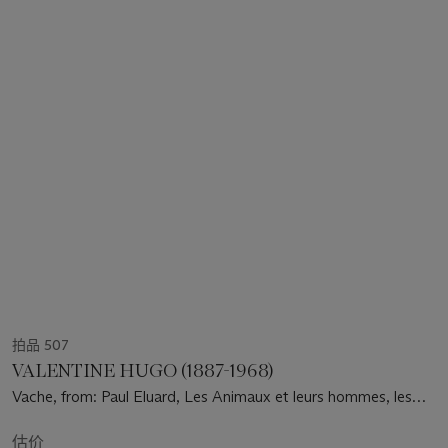
拍品 507
VALENTINE HUGO (1887-1968)
Vache, from: Paul Eluard, Les Animaux et leurs hommes, les
hommes et leurs animaux
估价