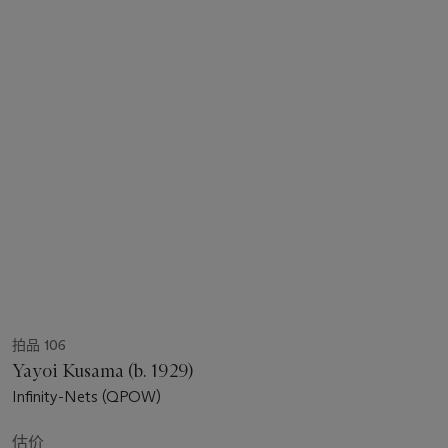
拍品 106
Yayoi Kusama (b. 1929)
Infinity-Nets (QPOW)
估价