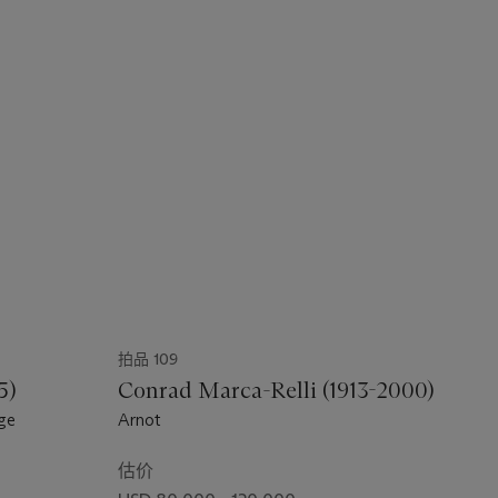
拍品 109
5)
Conrad Marca-Relli (1913-2000)
age
Arnot
估价