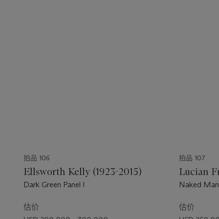
拍品 106
拍品 107
Ellsworth Kelly (1923-2015)
Lucian F
Dark Green Panel I
Naked Man 
估价
估价