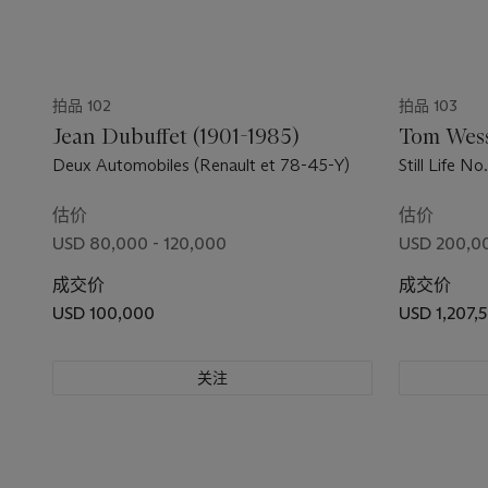
拍品 102
拍品 103
Jean Dubuffet (1901-1985)
Tom Wess
Deux Automobiles (Renault et 78-45-Y)
Still Life No
估价
估价
USD 80,000 - 120,000
USD 200,0
成交价
成交价
USD 100,000
USD 1,207,
关注