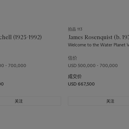
拍品 113
chell (1925-1992)
James Rosenquist (b. 19
Welcome to the Water Planet V
估价
00 - 700,000
USD 500,000 - 700,000
成交价
00
USD 667,500
关注
关注