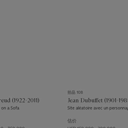
拍品 108
reud (1922-2011)
Jean Dubuffet (1901-198
on a Sofa
Site aléatoire avec un personn
估价