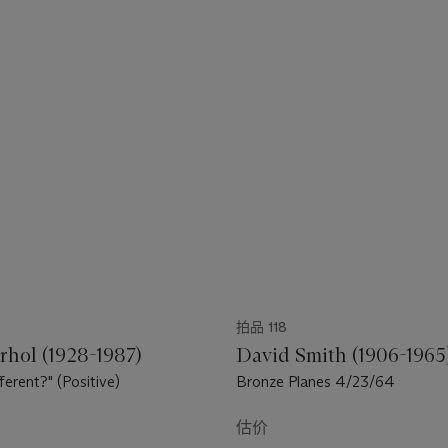
拍品 118
hol (1928-1987)
David Smith (1906-1965
ferent?" (Positive)
Bronze Planes 4/23/64
估价