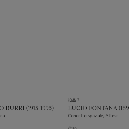
拍品 7
 BURRI (1915-1995)
LUCIO FONTANA (1899
ica
Concetto spaziale, Attese
估价