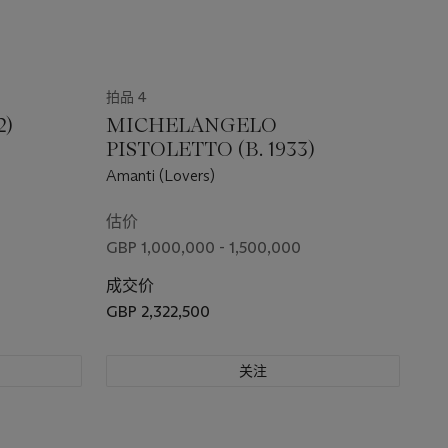
拍品 4
2)
MICHELANGELO
PISTOLETTO (B. 1933)
Amanti (Lovers)
估价
GBP 1,000,000 - 1,500,000
成交价
GBP 2,322,500
关注