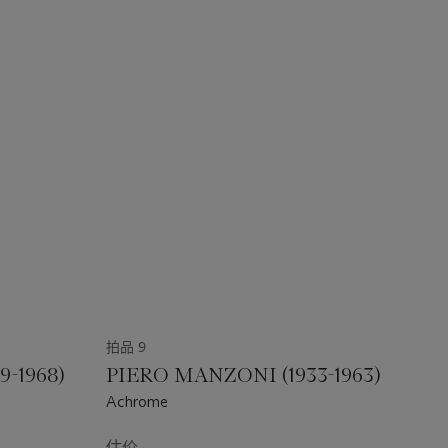
拍品 9
-1968)
PIERO MANZONI (1933-1963)
Achrome
估价