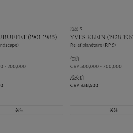
拍品 3
BUFFET (1901-1985)
YVES KLEIN (1928-196
andscape)
Relief planétaire (RP 9)
估价
0 - 200,000
GBP 500,000 - 700,000
成交价
00
GBP 938,500
关注
关注