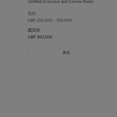
Untitled (Concave and Convex Beds)
估价
GBP 250,000 - 350,000
成交价
GBP 302,500
关注