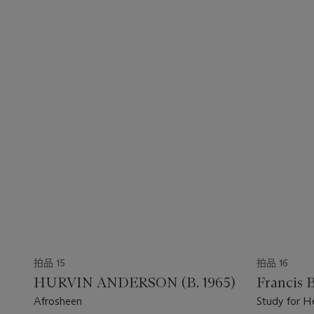
拍品 15
拍品 16
HURVIN ANDERSON (B. 1965)
Francis 
Afrosheen
Study for H