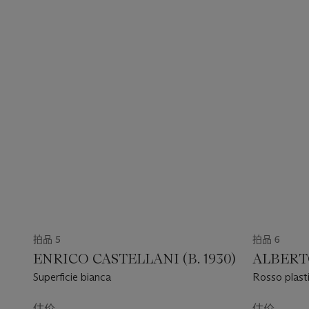
拍品 5
拍品 6
ENRICO CASTELLANI (B. 1930)
ALBERTO
Superficie bianca
Rosso plast
估价
估价