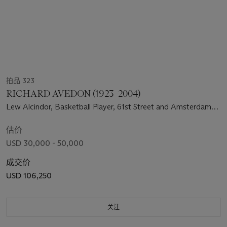
拍品 323
RICHARD AVEDON (1923–2004)
Lew Alcindor, Basketball Player, 61st Street and Amsterdam
Avenue, New York City, May 2, 1963
估价
USD 30,000 - 50,000
成交价
USD 106,250
关注