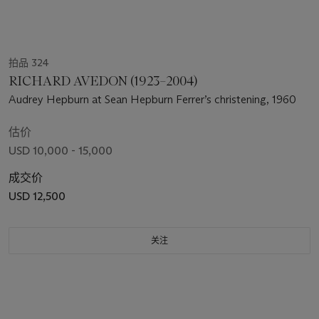
拍品 324
RICHARD AVEDON (1923–2004)
Audrey Hepburn at Sean Hepburn Ferrer’s christening, 1960
估价
USD 10,000 - 15,000
成交价
USD 12,500
关注