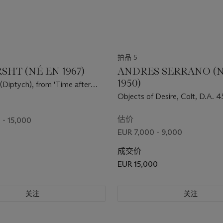
拍品 5
SHT (NÉ EN 1967)
ANDRES SERRANO (
1950)
(Diptych), from 'Time after
s, 2007
Objects of Desire, Colt, D.A. 4
估价
 - 15,000
EUR 7,000 - 9,000
成交价
EUR 15,000
关注
关注