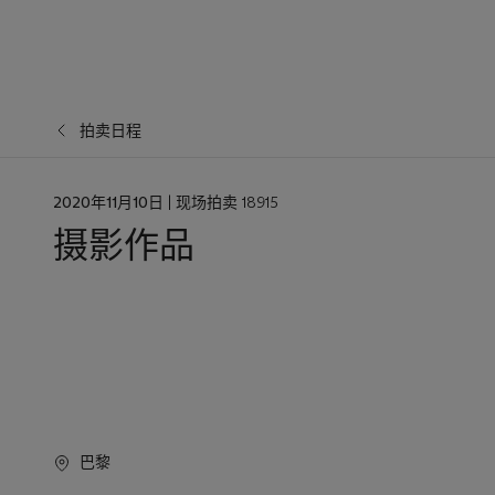
拍卖日程
日
2020年11月10日
| 现场拍卖 18915
期
摄影作品
巴黎