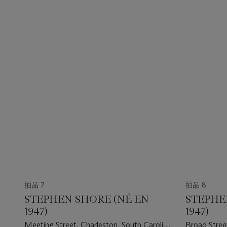
拍品 7
拍品 8
STEPHEN SHORE (NÉ EN
STEPHE
1947)
1947)
Meeting Street, Charleston, South Carolina,
Broad Stree