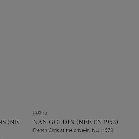
拍品 10
S (NÉ
NAN GOLDIN (NÉE EN 1953)
French Chris at the drive-in, N.J., 1979
2