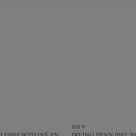
拍品 19
LDSWORTH (NÉ EN
IRVING PENN (1917-20