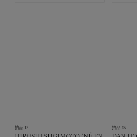
拍品 17
拍品 18
HIROSHI SUGIMOTO (NÉ EN
DAN HO