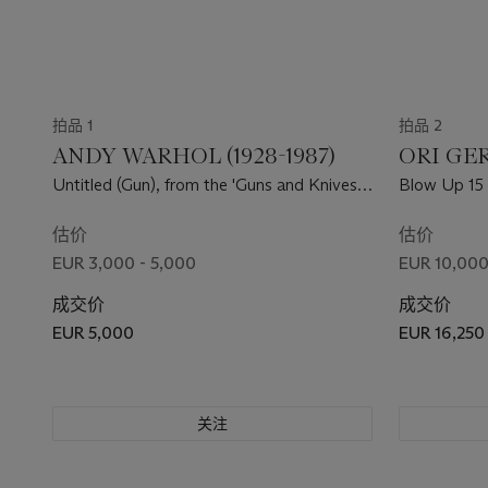
拍品 1
拍品 2
ANDY WARHOL (1928-1987)
ORI GER
Untitled (Gun), from the 'Guns and Knives'
Blow Up 15 
series, c. 1960-1980
Time' serie
估价
估价
EUR 3,000 - 5,000
EUR 10,000
成交价
成交价
EUR 5,000
EUR 16,250
关注