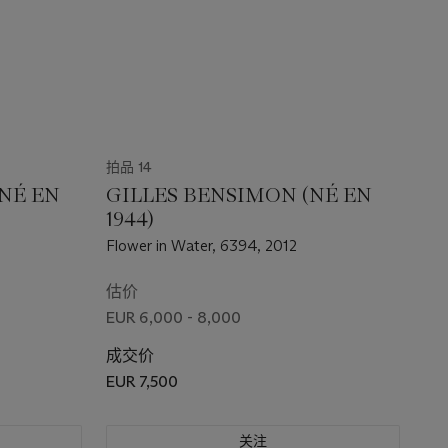
拍品 14
NÉ EN
GILLES BENSIMON (NÉ EN
1944)
Flower in Water, 6394, 2012
估价
EUR 6,000 - 8,000
成交价
EUR 7,500
关注