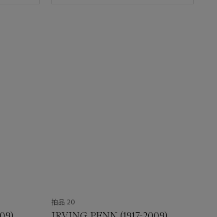
拍品 20
09)
IRVING PENN (1917-2009)