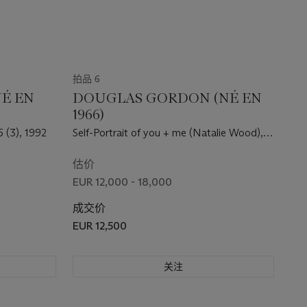
拍品 6
NÉ EN
DOUGLAS GORDON (NÉ EN
1966)
5 (3), 1992
Self-Portrait of you + me (Natalie Wood),
2006
估价
EUR 12,000 - 18,000
成交价
EUR 12,500
关注