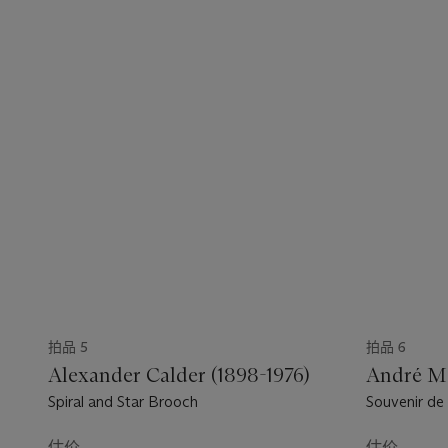
拍品 5
拍品 6
Alexander Calder (1898-1976)
André Ma
Spiral and Star Brooch
Souvenir de
估价
估价