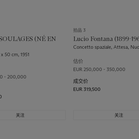
拍品 3
 SOULAGES (NÉ EN
Lucio Fontana (1899-19
Concetto spaziale, Attesa, Nu
x 50 cm, 1951
估价
EUR 250,000 - 350,000
0 - 200,000
成交价
EUR 319,500
0
关注
关注