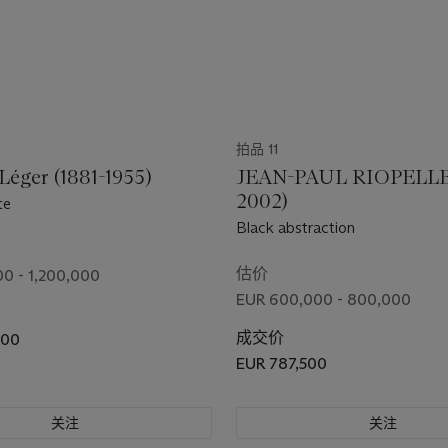
拍品 11
Léger (1881-1955)
JEAN-PAUL RIOPELLE 
2002)
te
Black abstraction
估价
0 - 1,200,000
EUR 600,000 - 800,000
成交价
500
EUR 787,500
关注
关注