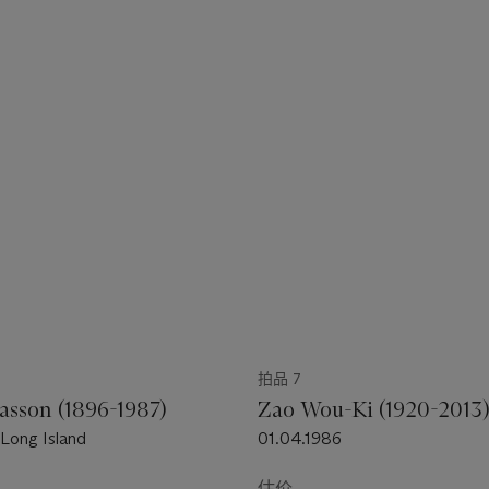
拍品 7
sson (1896-1987)
Zao Wou-Ki (1920-2013
 Long Island
01.04.1986
估价