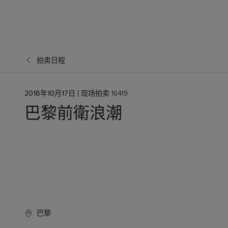
拍卖日程
日
2018年10月17日
| 现场拍卖 16419
期
巴黎前衛浪潮
巴黎