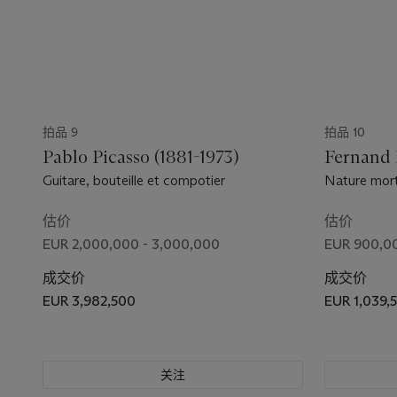
拍品 9
拍品 10
Pablo Picasso (1881-1973)
Fernand 
Guitare, bouteille et compotier
Nature mor
估价
估价
EUR 2,000,000 - 3,000,000
EUR 900,00
成交价
成交价
EUR 3,982,500
EUR 1,039,
关注