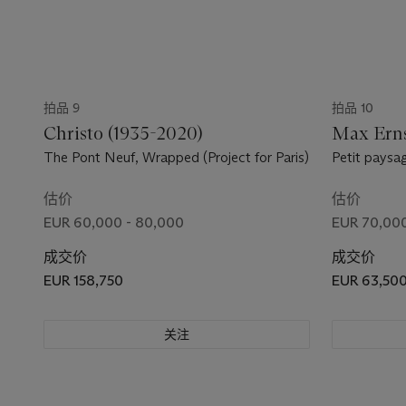
拍品 9
拍品 10
Christo (1935-2020)
Max Erns
The Pont Neuf, Wrapped (Project for Paris)
Petit paysa
估价
估价
EUR 60,000 - 80,000
EUR 70,000
成交价
成交价
EUR 158,750
EUR 63,50
关注