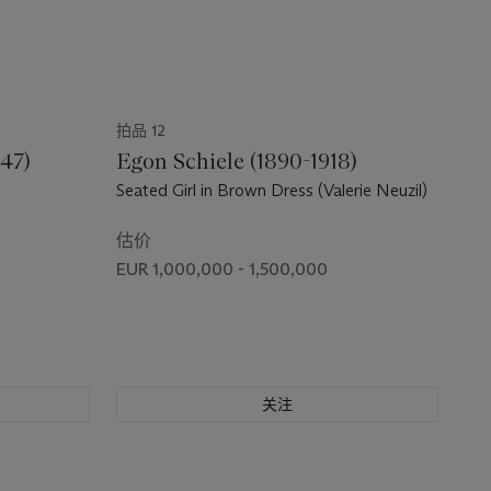
拍品 12
947)
Egon Schiele (1890-1918)
Seated Girl in Brown Dress (Valerie Neuzil)
估价
EUR 1,000,000 - 1,500,000
关注