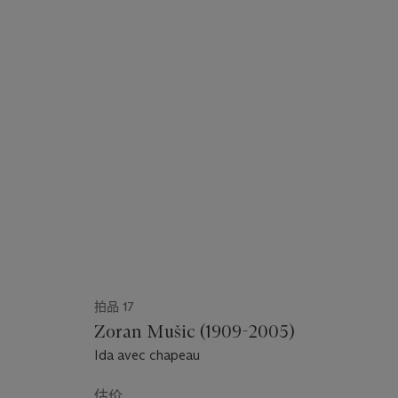
拍品 17
Zoran Mušic (1909-2005)
Ida avec chapeau
估价