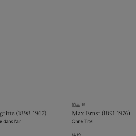
拍品 16
ritte (1898-1967)
Max Ernst (1891-1976)
 dans l'air
Ohne Titel
估价