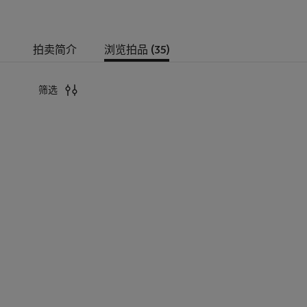
拍卖简介
浏览拍品 (35)
筛选