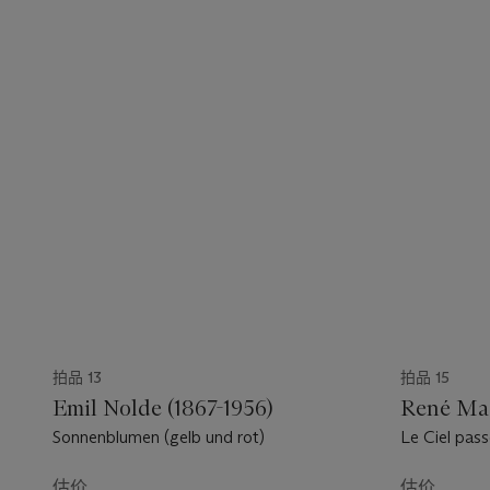
拍品 13
拍品 15
Emil Nolde (1867-1956)
René Mag
Sonnenblumen (gelb und rot)
Le Ciel passe
估价
估价