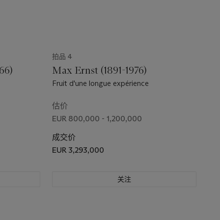
拍品 4
966)
Max Ernst (1891-1976)
Fruit d'une longue expérience
估价
EUR 800,000 - 1,200,000
成交价
EUR 3,293,000
关注