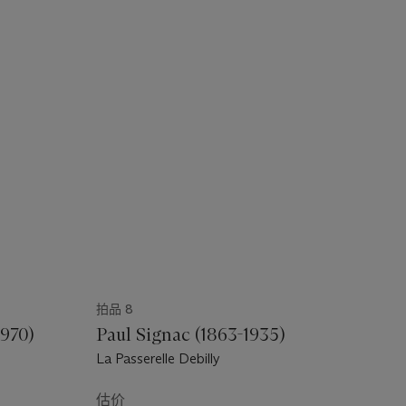
拍品 8
1970)
Paul Signac (1863-1935)
La Passerelle Debilly
估价