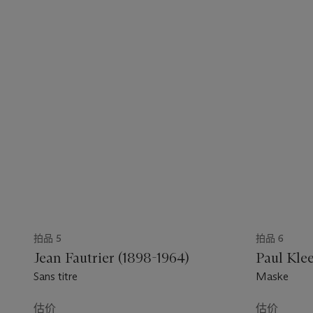
拍品 5
拍品 6
Jean Fautrier (1898-1964)
Paul Klee
Sans titre
Maske
估价
估价