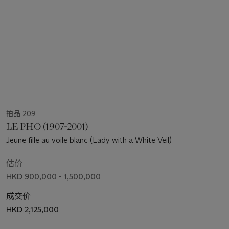
拍品 209
LE PHO (1907-2001)
Jeune fille au voile blanc (Lady with a White Veil)
估价
HKD 900,000 - 1,500,000
成交价
HKD 2,125,000