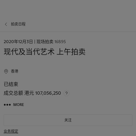
拍卖日程
日
2020年12月3日
| 现场拍卖 16895
期
现代及当代艺术 上午拍卖
香港
已结束
成交总额
港元 107,056,250
MORE
关注
业务规定