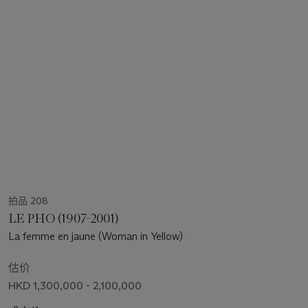
拍品 208
LE PHO (1907-2001)
La femme en jaune (Woman in Yellow)
估价
HKD 1,300,000 - 2,100,000